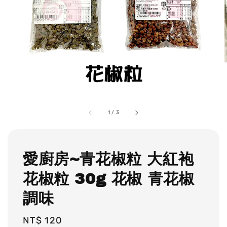
1
/
3
愛廚房~青花椒粒 大紅袍
花椒粒 30g 花椒 青花椒
調味
Regular
NT$ 120