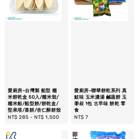
愛廚房~台灣製 船型 糯
愛廚房~聯華餅乾系列 真
米餅乾盒 50入/糯米殼/
魷味 玉米濃湯 鹹蔬餅 玉
糯米船/船型餅/餅乾盒/
黍叔 1包 古早味 餅乾 零
堅果塔/喜餅/杏仁酥餅殼
食
Regular
NT$ 285
-
NT$ 1,500
Regular
NT$ 7
price
price