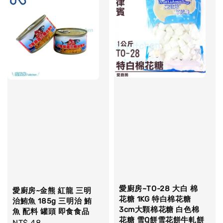
愛廚房~TO-28 大白 棉
愛廚房~金熊 紅龍 三明
花糖 1KG 特白棉花糖
治鮪魚 185g 三明治 鮪
3cm大顆棉花糖 白色棉
魚 配料 罐頭 即食食品
花糖 雪Q餅雪花餅牛軋餅
Regular
NT$ 48