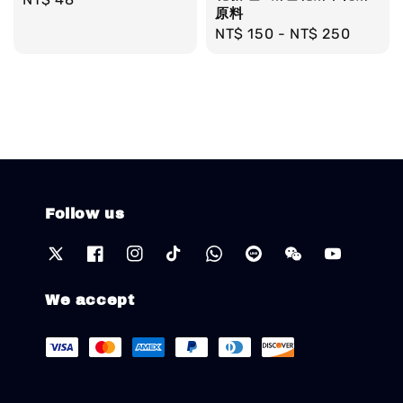
原料
price
Regular
NT$ 150
-
NT$ 250
price
Follow us
We accept