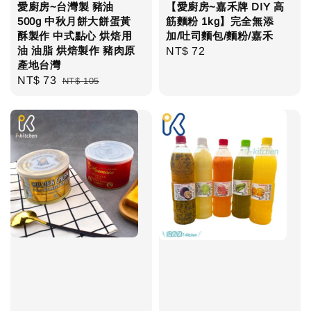
愛廚房~台灣製 豬油
【愛廚房~嘉禾牌 DIY 高
500g 中秋月餅大餅蛋黃
筋麵粉 1kg】完全無添
酥製作 中式點心 烘焙用
加/吐司麵包/麵粉/嘉禾
油 油脂 烘焙製作 豬肉原
Regular
NT$ 72
產地台灣
price
Sale
NT$ 73
Regular
NT$ 105
price
price