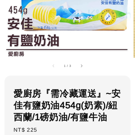
1
/
3
愛廚房『需冷藏運送』~安
佳有鹽奶油454g(奶素)/紐
西蘭/1磅奶油/有鹽牛油
Regular
NT$ 225