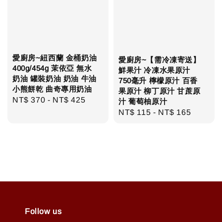
愛廚房~紐西蘭 金桶奶油
愛廚房~【需冷凍寄送】
400g/454g 茉依亞 無水
鮮果汁 冷凍水果原汁
奶油 罐裝奶油 奶油 牛油
750毫升 檸檬原汁 百香
小熊餅乾 曲奇專用奶油
果原汁 柳丁原汁 甘蔗原
Regular
NT$ 370
-
NT$ 425
汁 葡萄柚原汁
price
Regular
NT$ 115
-
NT$ 165
price
Follow us