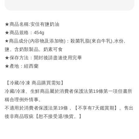
★商品名稱:安佳有鹽奶油
★商品規格：454g
★商品成分(內容物及添加物)：殺菌乳脂(來自牛乳),水份,
鹽。含奶類製品。奶素可食
★保存方法：開封後請盡速使用完畢
★產地：紐西蘭
【冷藏/冷凍 商品購買需知】
冷藏/冷凍、生鮮商品屬於消費者保護法第19條第一項但書所
稱合理例外情事。
不適用於消費者保護法第19條，【不享有7天鑑賞期】。售出
後非商品瑕疵【恕不接受退/換貨。】