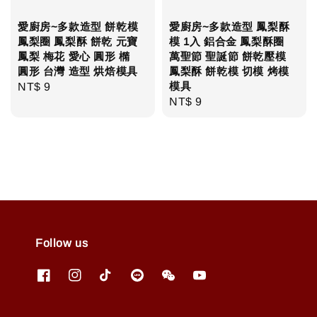
愛廚房~多款造型 餅乾模
愛廚房~多款造型 鳳梨酥
鳳梨圈 鳳梨酥 餅乾 元寶
模 1入 鋁合金 鳳梨酥圈
鳳梨 梅花 愛心 圓形 橢
萬聖節 聖誕節 餅乾壓模
圓形 台灣 造型 烘焙模具
鳳梨酥 餅乾模 切模 烤模
模具
Regular
NT$ 9
Regular
NT$ 9
price
price
Follow us