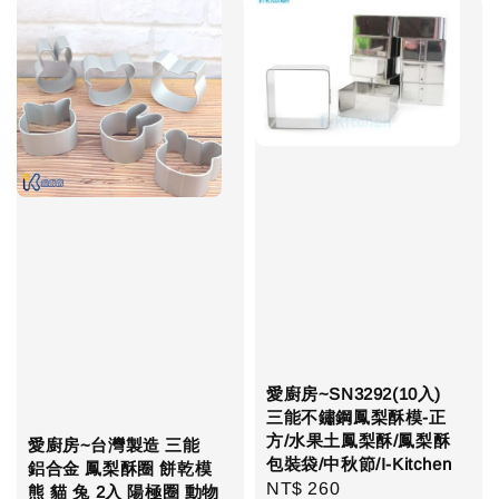
愛廚房~SN3292(10入)
三能不鏽鋼鳳梨酥模-正
方/水果土鳳梨酥/鳳梨酥
愛廚房~台灣製造 三能
包裝袋/中秋節/I-Kitchen
鋁合金 鳳梨酥圈 餅乾模
Regular
NT$ 260
熊 貓 兔 2入 陽極圈 動物