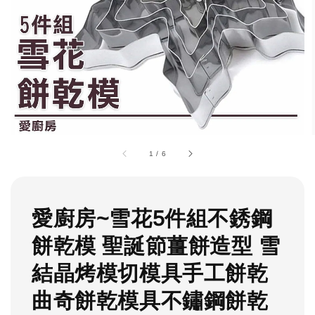
1
/
6
愛廚房~雪花5件組不銹鋼
餅乾模 聖誕節薑餅造型 雪
結晶烤模切模具手工餅乾
曲奇餅乾模具不鏽鋼餅乾