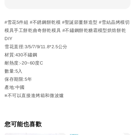
#雪花5件組 #不銹鋼餅乾模 #聖誕節薑餅造型 #雪結晶烤模切
模具手工餅乾曲奇餅乾模具 #不鏽鋼餅乾糖霜模型烘焙餅乾
DIY
雪花直徑:3/5/7/9/11.8*2.5公分
材質:430不鏽鋼
耐熱度:-20~60度C
數量:5入
保存期限:5年
產地:中國
※不可以直接進烤箱和微波爐
您可能也喜歡