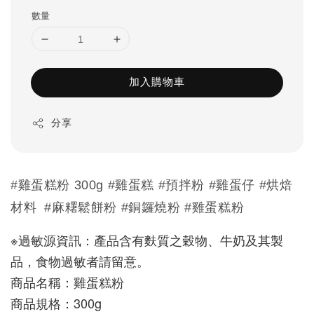
數量
加入購物車
分享
#雞蛋糕粉 300g #雞蛋糕 #預拌粉 #雞蛋仔 #烘焙
材料
#麻糬鬆餅粉 #銅鑼燒粉 #雞蛋糕粉
※過敏源資訊：產品含有麩質之穀物、牛奶及其製
品，食物過敏者請留意。
商品名稱：雞蛋糕粉
商品規格：300g