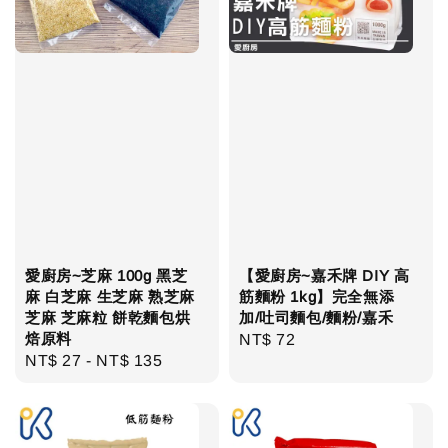
愛廚房~芝麻 100g 黑芝
【愛廚房~嘉禾牌 DIY 高
麻 白芝麻 生芝麻 熟芝麻
筋麵粉 1kg】完全無添
芝麻 芝麻粒 餅乾麵包烘
加/吐司麵包/麵粉/嘉禾
焙原料
Regular
NT$ 72
Regular
NT$ 27
-
NT$ 135
price
price