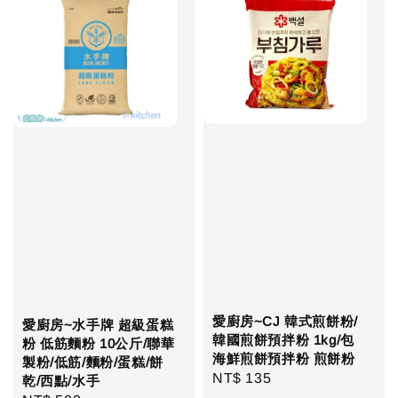
愛廚房~CJ 韓式煎餅粉/
愛廚房~水手牌 超級蛋糕
韓國煎餅預拌粉 1kg/包
粉 低筋麵粉 10公斤/聯華
海鮮煎餅預拌粉 煎餅粉
製粉/低筋/麵粉/蛋糕/餅
Regular
NT$ 135
乾/西點/水手