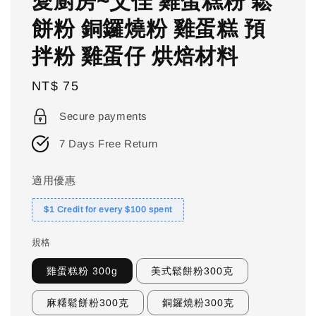
愛廚房~艾佳 雞蛋糕粉 鬆
餅粉 銅鑼燒粉 雞蛋糕 預
拌粉 雞蛋仔 烘焙材料
Regular
NT$ 75
price
Secure payments
7 Days Free Return
適用優惠
$1 Credit for every $100 spent
規格
雞蛋糕粉 300g
美式鬆餅粉300克
麻糬鬆餅粉300克
銅鑼燒粉300克