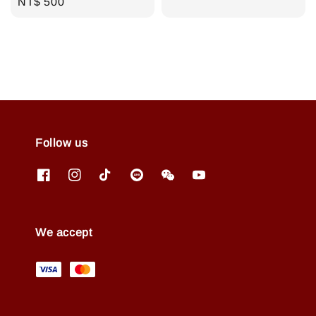
price
Regular
NT$ 500
price
Follow us
We accept