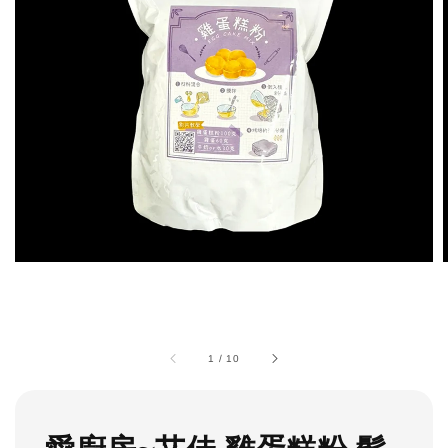
1
/
10