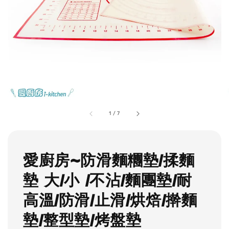
1
/
7
愛廚房~防滑麵糰墊/揉麵
墊 大/小 /不沾/麵團墊/耐
高溫/防滑/止滑/烘焙/擀麵
墊/整型墊/烤盤墊