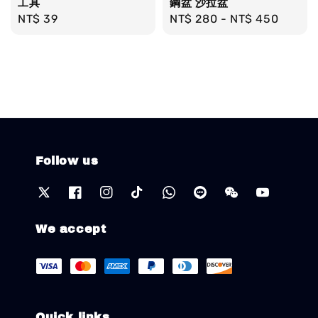
工具
鋼盆 沙拉盆
Regular
NT$ 39
Regular
NT$ 280
-
NT$ 450
price
price
Follow us
We accept
Quick links