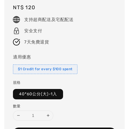
Regular
NT$ 120
price
支持超商配送及宅配配送
安全支付
7天免費退貨
適用優惠
$1 Credit for every $100 spent
規格
40*60公分(大)-1入
數量