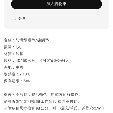
加入購物車
分享
名稱：防滑麵糰墊/揉麵墊
數量：1入
材質：矽膠
規格：40*50公分(小)/40*60公分(大)
產地：中國
耐熱度：230℃
保存期限：5年
※表面不沾黏，整形麵包、餅乾方便好操作。
※可吸附於光滑檯面(工作台)，穩固不移動。
※附各種尺寸換算表(公分、吋、攝氏/華氏、茶匙/oz/ml)