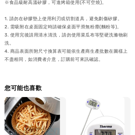
※食品級耐高溫矽膠，可進烤箱使用(不可空燒)。
1. 請勿在矽膠墊上使用利刃或切割道具，避免劃傷矽膠。
2. 需吸附在桌面固定時請確保桌面平滑無粉塵(麵粉等)。
3. 使用完後請用清水清洗，請勿使用菜瓜布等堅硬洗滌物刷
洗。
4. 商品表面所附尺寸換算表可能依生產商生產批數在圖樣上
不盡相同，如消費者介意，訂購前可來訊確認。
您可能也喜歡