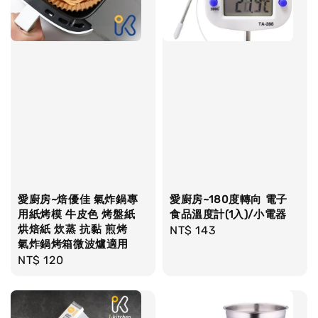
愛廚房~焙優佳 氣炸鍋專
愛廚房~180度轉向 電子
用紙烤模 牛皮色 烤盤紙
食品溫度計(1入)/小電器
烘焙紙 炊蒸 抗黏 煎烤
Regular
NT$ 143
氣炸鍋烤箱微波爐適用
price
Regular
NT$ 120
price