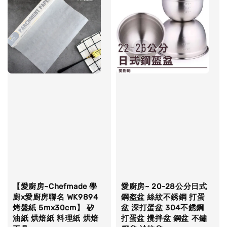
【愛廚房~Chefmade 學
愛廚房~ 20-28公分日式
廚x愛廚房聯名 WK9894
鋼盔盆 絲紋不銹鋼 打蛋
烤盤紙 5mx30cm】 矽
盆 深打蛋盆 304不銹鋼
油紙 烘焙紙 料理紙 烘焙
打蛋盆 攪拌盆 鋼盆 不鏽