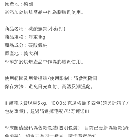
原產地：德國
※添加於烘焙產品中作為膨脹劑使用。
商品名稱：碳酸氫鈉(小蘇打)
商品規格：淨重1kg
商品成分：碳酸氫鈉
原產地：義大利
※添加於烘焙產品中作為膨脹劑使用。
使用範圍及用量標準/使用限制：請參照附圖
保存方法：避免日光直射、高溫及潮濕處。
!!!超商取貨現重5kg、1000公克規格最多四包(須另計箱子/
包材重量)，超過請選擇宅配/郵寄運送!!!
※末圖硫酸鈣為舊款包裝(透明包裝)，目前已更新為新款(綠
色包裝)，和過去為同一產品，請消費者悉知。