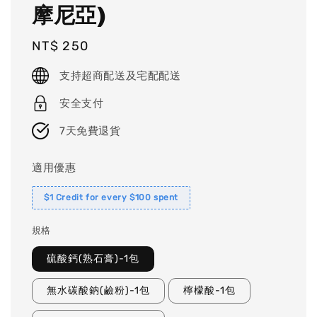
摩尼亞)
Regular
NT$ 250
price
支持超商配送及宅配配送
安全支付
7天免費退貨
適用優惠
$1 Credit for every $100 spent
規格
硫酸鈣(熟石膏)-1包
無水碳酸鈉(鹼粉)-1包
檸檬酸-1包