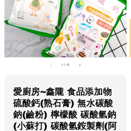
1
/
13
愛廚房~鑫隴 食品添加物
硫酸鈣(熟石膏) 無水碳酸
鈉(鹼粉) 檸檬酸 碳酸氫鈉
(小蘇打) 碳酸氫銨製劑(阿