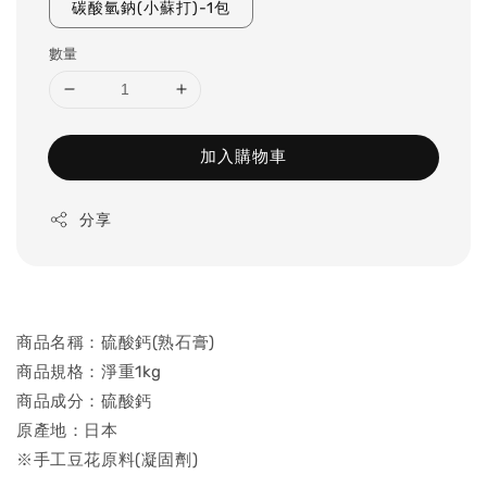
碳酸氫鈉(小蘇打)-1包
數量
加入購物車
分享
商品名稱：硫酸鈣(熟石膏)
商品規格：淨重1kg
商品成分：硫酸鈣
原產地：日本
※手工豆花原料(凝固劑)