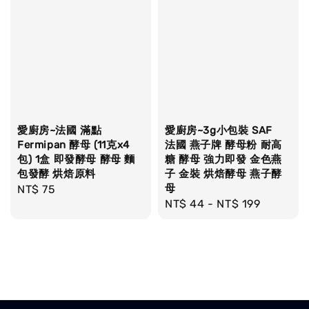
愛廚房~法國 滿點
愛廚房~3g小包裝 SAF
Fermipan 酵母 (11克x4
法國 燕子牌 酵母粉 耐高
包) 1盒 即發酵母 酵母 麵
糖 酵母 強力即發 金色燕
包發酵 烘焙原料
子 金裝 烘焙酵母 燕子酵
母
Regular
NT$ 75
Regular
NT$ 44
-
NT$ 199
price
price