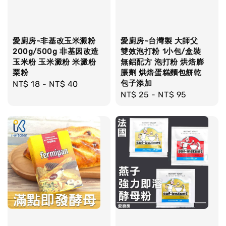
愛廚房~非基改玉米澱粉
愛廚房~台灣製 大師父
200g/500g 非基因改造
雙效泡打粉 1小包/盒裝
玉米粉 玉米澱粉 米澱粉
無鋁配方 泡打粉 烘焙膨
栗粉
脹劑 烘焙蛋糕麵包餅乾
包子添加
Regular
NT$ 18
-
NT$ 40
Regular
NT$ 25
-
NT$ 95
price
price