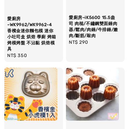
愛廚房~iK5600 15.5盎
愛廚房
司 肉槌/不鏽鋼雙面錘肉
~WK9962/WK9962-4
器/鬆肉/肉錘/牛排錘/嫩
香檳金迷你麵包模 迷你
肉/斷筋/敲肉
小吐司盒 烘焙 學廚 烤箱
Regular
NT$ 290
烤模烤盤 不沾黏 烘焙模
具
price
Regular
NT$ 350
price