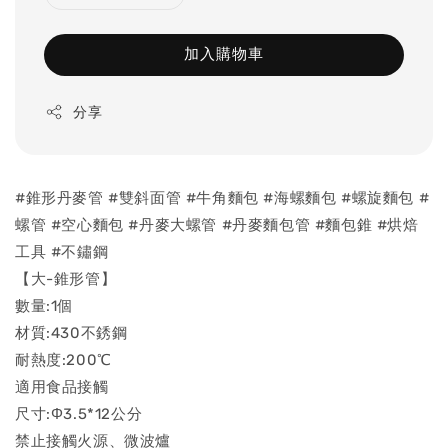
加入購物車
分享
#錐形丹麥管 #雙斜面管 #牛角麵包 #海螺麵包 #螺旋麵包 #
螺管 #空心麵包 #丹麥大螺管 #丹麥麵包管 #麵包錐 #烘焙
工具 #不鏽鋼
【大-錐形管】
數量:1個
材質:430不銹鋼
耐熱度:200℃
適用食品接觸
尺寸:Φ3.5*12公分
禁止接觸火源、微波爐