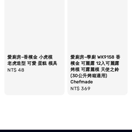
愛廚房~香檳金 小虎模
愛廚房~學廚 WK9158 香
老虎造型 可愛 蛋糕 模具
檳金 可麗露 12入可麗露
烤模 可露麗模 天使之鈴
Regular
NT$ 48
(30公升烤箱適用)
price
Chefmade
Regular
NT$ 369
price