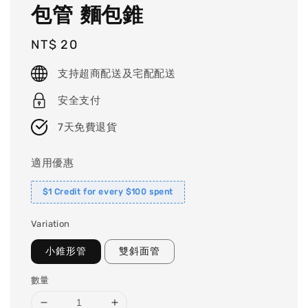
包管 麵包錐
Regular
NT$ 20
price
支持超商配送及宅配配送
安全支付
7天免費退貨
適用優惠
$1 Credit for every $100 spent
Variation
小錐形管
雙斜面管
數量