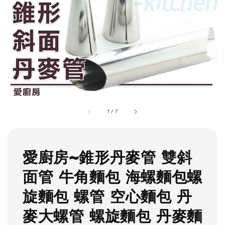
1
/
7
愛廚房~錐形丹麥管 雙斜
面管 牛角麵包 海螺麵包螺
旋麵包 螺管 空心麵包 丹
麥大螺管 螺旋麵包 丹麥麵