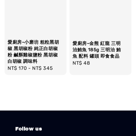
愛廚房~小磨坊 粗粒黑胡
愛廚房~金熊 紅龍 三明
椒 黑胡椒粉 純正白胡椒
治鮪魚 185g 三明治 鮪
粉 鹹酥雞椒鹽粉 黑胡椒
魚 配料 罐頭 即食食品
白胡椒 調味料
Regular
NT$ 48
Regular
NT$ 170
-
NT$ 345
price
price
Follow us