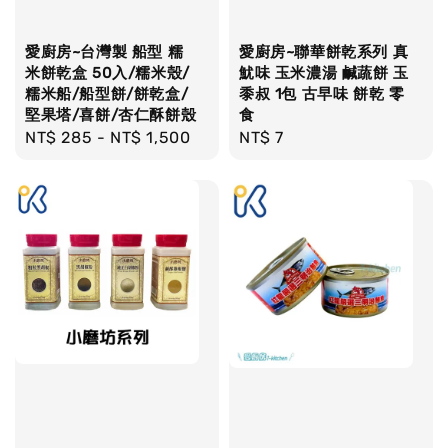
愛廚房~台灣製 船型 糯
愛廚房~聯華餅乾系列 真
米餅乾盒 50入/糯米殼/
魷味 玉米濃湯 鹹蔬餅 玉
糯米船/船型餅/餅乾盒/
黍叔 1包 古早味 餅乾 零
堅果塔/喜餅/杏仁酥餅殼
食
Regular
NT$ 285
-
NT$ 1,500
Regular
NT$ 7
price
price