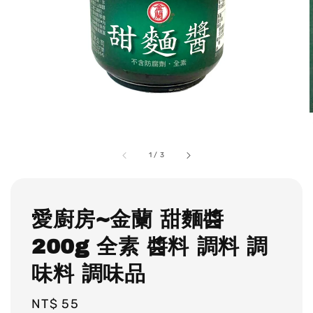
1
/
3
愛廚房~金蘭 甜麵醬
200g 全素 醬料 調料 調
味料 調味品
Regular
NT$ 55