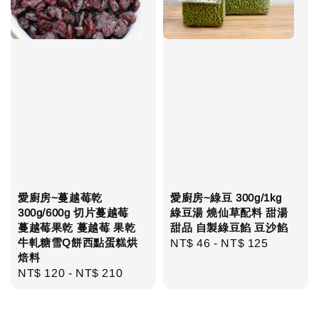
愛廚房~蔓越莓乾
愛廚房~綠豆 300g/1kg
300g/600g 切片蔓越莓
綠豆湯 燒仙草配料 甜湯
蔓越莓果乾 蔓越莓 果乾
甜品 自製綠豆餡 豆沙餡
牛軋糖雪Q餅西點蛋糕烘
Regular
NT$ 46
-
NT$ 125
焙料
price
Regular
NT$ 120
-
NT$ 210
price