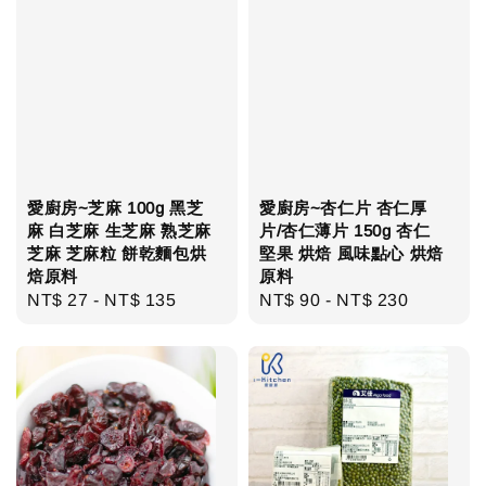
愛廚房~芝麻 100g 黑芝
愛廚房~杏仁片 杏仁厚
麻 白芝麻 生芝麻 熟芝麻
片/杏仁薄片 150g 杏仁
芝麻 芝麻粒 餅乾麵包烘
堅果 烘焙 風味點心 烘焙
焙原料
原料
Regular
NT$ 27
-
NT$ 135
Regular
NT$ 90
-
NT$ 230
price
price