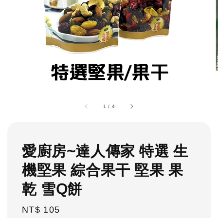
1
/
4
愛廚房~達人傳家 特選 生
機堅果 綜合果干 堅果 果
乾 雪Q餅
Regular
NT$ 105