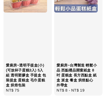
愛廚房~透明手提盒(小)
愛廚房~台灣製造 輕鬆小
(可放杯子蛋糕3入) 5入
品 西點禮品開窗紙盒 8
組 透明塑膠盒 手提盒 包
吋 蛋糕盒 長方西點盒 紙
裝提盒 蛋糕盒 毛巾蛋糕
盒 派盒 餐盒 烘焙點心
盒 烘焙包裝
外帶盒
Regular
NT$ 75
Regular
NT$ 8
-
NT$ 19
price
price