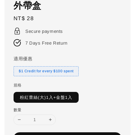
外帶盒
Regular
NT$ 28
price
Secure payments
7 Days Free Return
適用優惠
$1 Credit for every $100 spent
規格
粉紅蕾絲(大)1入+金盤1入
數量