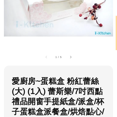
1
/
5
愛廚房~蛋糕盒 粉紅蕾絲
(大) (1入) 蕾斯樂/7吋西點
禮品開窗手提紙盒/派盒/杯
子蛋糕盒派餐盒/烘焙點心/