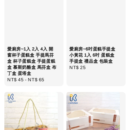
愛廚房~1入 2入 4入 開
愛廚房~6吋蛋糕手提盒
窗杯子蛋糕盒 手提馬芬
小黃花 1入 6吋 蛋糕盒
盒 杯子蛋糕盒 手提蛋糕
手提盒 禮品盒 包裝盒
盒 慕斯奶酪盒 馬芬盒 布
Regular
NT$ 25
丁盒 蛋塔盒
price
Regular
NT$ 45
-
NT$ 65
price