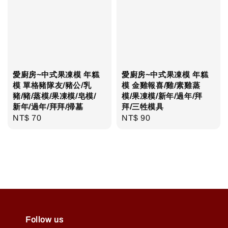
愛廚房~中式果凍模 年糕
愛廚房~中式果凍模 年糕
模 單格豬隊友/豬公/乳
模 金雞報喜/雞/素雞蒸
豬/豬/蒸模/果凍模/皂模/
模/果凍模/新年/過年/拜
新年/過年/拜拜/掃墓
拜/三牲模具
Regular
NT$ 70
Regular
NT$ 90
price
price
Follow us