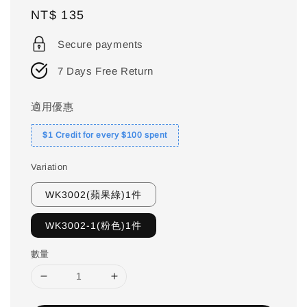
Regular
NT$ 135
price
Secure payments
7 Days Free Return
適用優惠
$1 Credit for every $100 spent
Variation
WK3002(蘋果綠)1件
WK3002-1(粉色)1件
數量