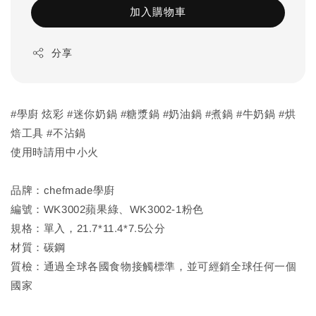
加入購物車
分享
#學廚 炫彩 #迷你奶鍋 #糖漿鍋 #奶油鍋 #煮鍋 #牛奶鍋 #烘
焙工具 #不沾鍋
使用時請用中小火
品牌：chefmade學廚
編號：WK3002蘋果綠、WK3002-1粉色
規格：單入，21.7*11.4*7.5公分
材質：碳鋼
質檢：通過全球各國食物接觸標準，並可經銷全球任何一個
國家