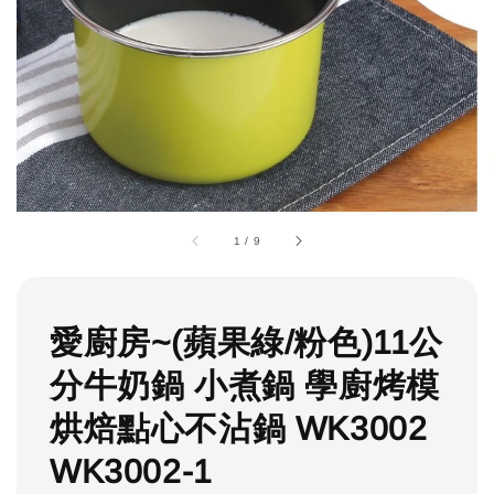
1
/
9
愛廚房~(蘋果綠/粉色)11公
分牛奶鍋 小煮鍋 學廚烤模
烘焙點心不沾鍋 WK3002
WK3002-1