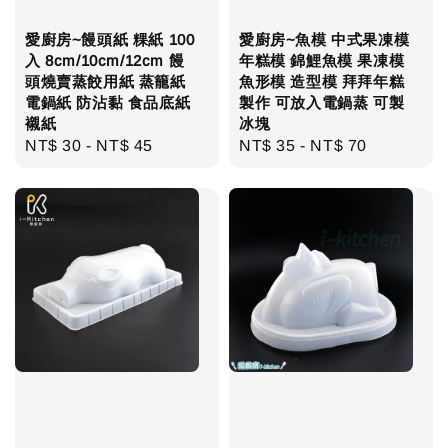
愛廚房~饅頭紙 粿紙 100
愛廚房~魚模 中式果凍模
入 8cm/10cm/12cm 饅
年糕模 錦鯉魚模 果凍模
頭燒賣蒸餃用紙 蒸籠紙
魚形模 造型模 拜拜年糕
電鍋紙 防沾黏 食品底紙
製作 可放入電鍋蒸 可製
襯紙
冰塊
Regular
NT$ 30
-
NT$ 45
Regular
NT$ 35
-
NT$ 70
price
price