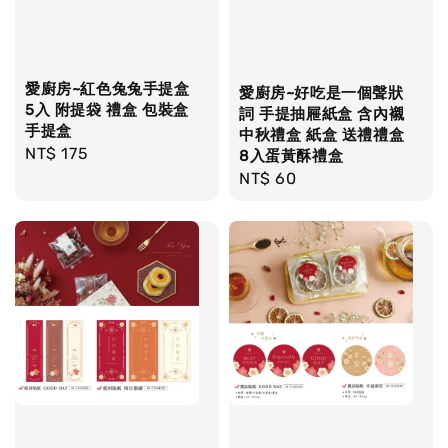
愛廚房~紅色兔兔手提盒
愛廚房~好吃是一個聲狀
5入 附提袋 禮盒 包裝盒
詞 手提抽屜紙盒 含內襯
手提盒
中秋禮盒 紙盒 送禮禮盒
Regular
NT$ 175
8入蛋黃酥禮盒
price
Regular
NT$ 60
price