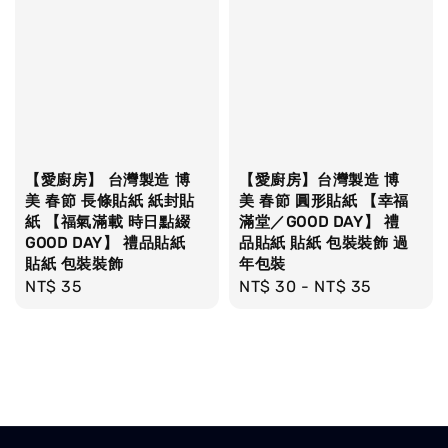
【愛廚房】 台灣製造 博
【愛廚房】台灣製造 博
美 春節 長條貼紙 紙封貼
美 春節 圓形貼紙 【幸福
紙 【福氣滿載 時日點綴
滿堂／GOOD DAY】 禮
GOOD DAY】 禮品貼紙
品貼紙 貼紙 包裝裝飾 過
貼紙 包裝裝飾
年包裝
Regular
NT$ 35
Regular
NT$ 30
-
NT$ 35
price
price