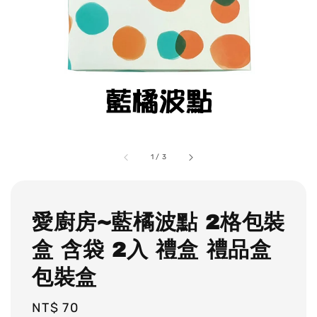
1
/
3
愛廚房~藍橘波點 2格包裝
盒 含袋 2入 禮盒 禮品盒
包裝盒
Regular
NT$ 70