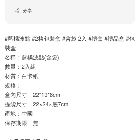
分享
#藍橘波點 #2格包裝盒 #含袋 2入 #禮盒 #禮品盒 #包
裝盒
名稱：藍橘波點(含袋) 
數量：2入組
材質：白卡紙
規格：
盒內尺寸：22*19*6cm 
提袋尺寸：22×24×底7cm
產地：中國
保存期限：無