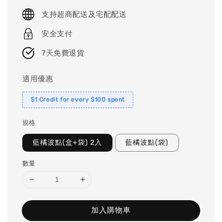
price
支持超商配送及宅配配送
安全支付
7天免費退貨
適用優惠
$1 Credit for every $100 spent
規格
藍橘波點(盒+袋) 2入
藍橘波點(袋)
數量
加入購物車