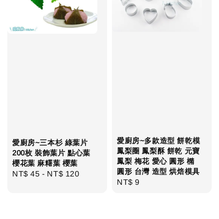
愛廚房~多款造型 餅乾模
愛廚房~三本杉 綠葉片
鳳梨圈 鳳梨酥 餅乾 元寶
200枚 裝飾葉片 點心葉
鳳梨 梅花 愛心 圓形 橢
櫻花葉 麻糬葉 櫻葉
圓形 台灣 造型 烘焙模具
Regular
NT$ 45
-
NT$ 120
Regular
NT$ 9
price
price