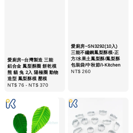
愛廚房~SN3292(10入)
三能不鏽鋼鳳梨酥模-正
方/水果土鳳梨酥/鳳梨酥
愛廚房~台灣製造 三能
包裝袋/中秋節/I-Kitchen
鋁合金 鳳梨酥圈 餅乾模
Regular
NT$ 260
熊 貓 兔 2入 陽極圈 動物
造型 鳳梨酥模 壓模
price
Regular
NT$ 76
-
NT$ 370
price