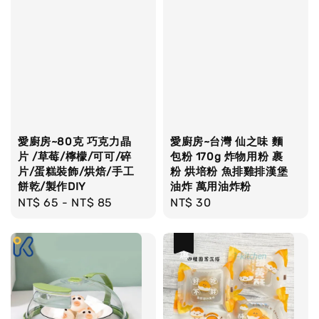
愛廚房~80克 巧克力晶
愛廚房~台灣 仙之味 麵
片 /草莓/檸檬/可可/碎
包粉 170g 炸物用粉 裹
片/蛋糕裝飾/烘焙/手工
粉 烘培粉 魚排雞排漢堡
餅乾/製作DIY
油炸 萬用油炸粉
Regular
NT$ 65
-
NT$ 85
Regular
NT$ 30
price
price
優惠