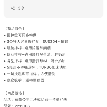
分享
【商品特色】
● 攪拌盆可同步轉動
● 3公升大容量攪拌盆，SUS304不鏽鋼
● 螺旋拌桿—適用於混和麵糰
● 線狀拌桿—適用於打發蛋清、鮮奶油
● 扁型拌桿—適用攪打麵糊、混合奶油
● 5段速不停機選擇，TURBO加速功能
● 一鍵按壓即可退桿，方便清洗
● 底座吸盤，運轉更穩固
【商品規格】
品名：荷蘭公主五段式抬頭手持攪拌機
型號：221100S