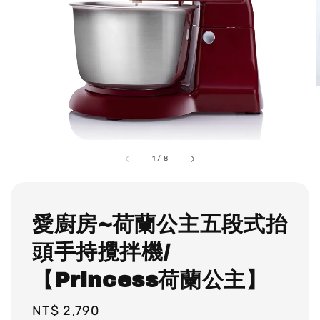
1
/
8
愛廚房~荷蘭公主五段式抬
頭手持攪拌機/
【Princess荷蘭公主】
Regular
NT$ 2,790