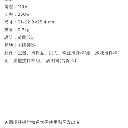
電壓：110V
功率：250W
尺寸：31×22.8×25.4 cm
重量：0.9kg
設計：荷蘭設計
產地：中國製造
配件：主機、攪拌盆、刮刀、螺旋攪拌桿1組、線狀攪拌桿1
組、扁型攪拌桿1組、說明書(含保卡)
★因攪拌機體積過大需使用郵局寄出★