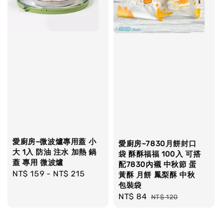
愛廚房~微波爐專用蓋 小
愛廚房~7830月餅封口
大 1入 防油 注水 加熱 鍋
袋 酥酥福福 100入 可搭
蓋 專用 微波爐
配7830內襯 中秋節 蛋
Regular
NT$ 159
-
NT$ 215
黃酥 月餅 鳳梨酥 中秋
包裝袋
price
Sale
NT$ 84
Regular
NT$ 120
price
price