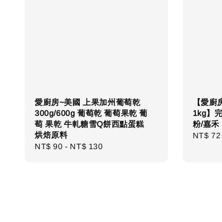
愛廚房~美國 上果加州葡萄乾
【愛廚房
300g/600g 葡萄乾 葡萄果乾 葡
1kg】
萄 果乾 牛軋糖雪Q餅西點蛋糕
粉/嘉禾
烘焙原料
Regula
NT$ 72
Regular
NT$ 90
-
NT$ 130
price
price