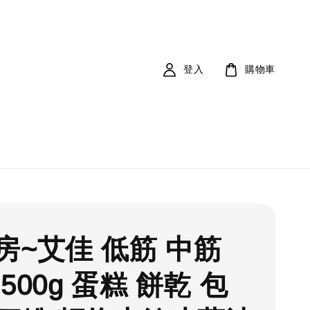
登入
購物車
房~艾佳 低筋 中筋
500g 蛋糕 餅乾 包