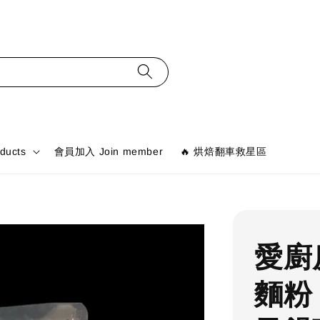
ducts
會員加入 Join member
🔥 烘焙翻車救星區
愛廚
麵粉 