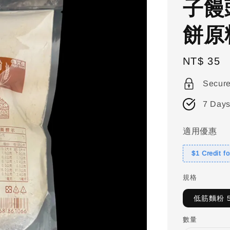
子饅
餅原
Regular
NT$ 35
price
Secur
7 Days
適用優惠
$1 Credit f
規格
低筋麵粉 5
數量