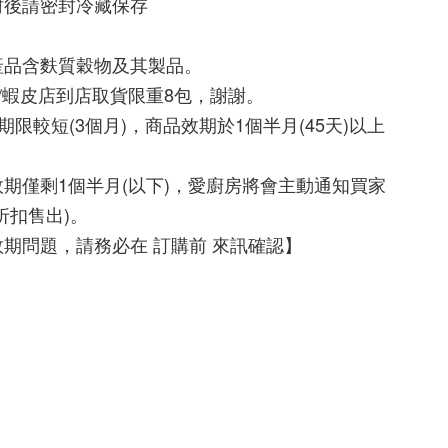
封後請密封冷藏保存
產品含麩質穀物及其製品。
/蝦皮店到店取貨限重8包，謝謝。
期限較短(3個月)，商品效期於1個半月(45天)以上
期僅剩1個半月(以下)，愛廚房將會主動通知買家
折扣售出)。
期問題，請務必在 訂購前 來訊確認】