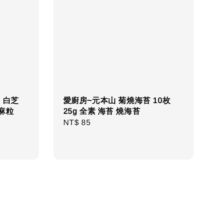
麻 白芝
愛廚房~元本山 菊燒海苔 10枚
芝麻粒
25g 全素 海苔 燒海苔
Regular
NT$ 85
price