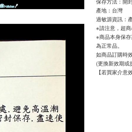
保存方法：開
產地：台灣
過敏源資訊：
※請注意，超商
※商品本身保存
為正常品。
如商品訂購時效
(更換新效期或
【若買家介意效