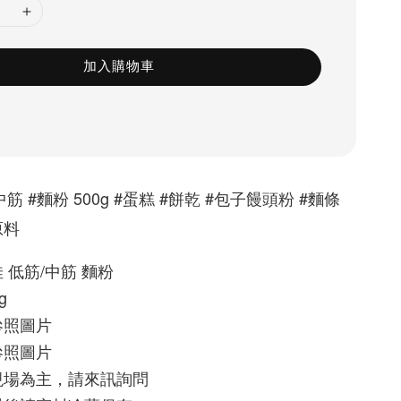
加入購物車
中筋 #麵粉 500g #蛋糕 #餅乾 #包子饅頭粉 #麵條
原料
 低筋/中筋 麵粉
g
參照圖片
參照圖片
現場為主，請來訊詢問