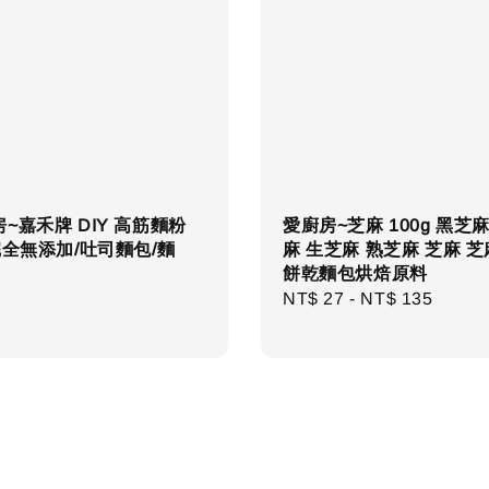
~嘉禾牌 DIY 高筋麵粉
愛廚房~芝麻 100g 黑芝
完全無添加/吐司麵包/麵
麻 生芝麻 熟芝麻 芝麻 
餅乾麵包烘焙原料
r
Regular
NT$ 27
-
NT$ 135
price