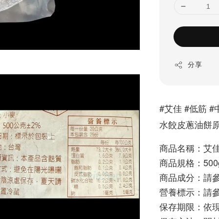
分享
#艾佳 #低筋 #
水餃皮蔥油餅
商品名稱：艾佳
商品規格：500
商品成分：請
營養標示：請
保存期限：依