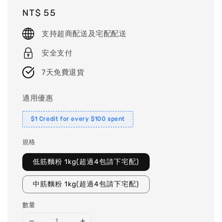
Regular
NT$ 55
price
支持超商配送及宅配配送
安全支付
7天免費退貨
適用優惠
$1 Credit for every $100 spent
規格
低筋麵粉 1kg(超過4包請下宅配)
中筋麵粉 1kg(超過4包請下宅配)
數量