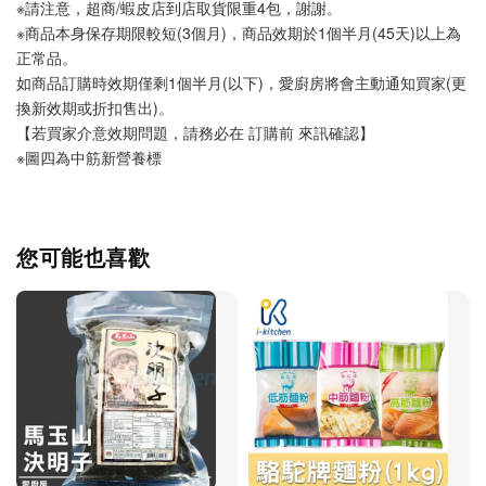
※請注意，超商/蝦皮店到店取貨限重4包，謝謝。
※商品本身保存期限較短(3個月)，商品效期於1個半月(45天)以上為
正常品。
如商品訂購時效期僅剩1個半月(以下)，愛廚房將會主動通知買家(更
換新效期或折扣售出)。
【若買家介意效期問題，請務必在 訂購前 來訊確認】
※圖四為中筋新營養標
您可能也喜歡