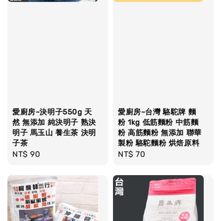
愛廚房~決明子550g 天
愛廚房~台灣 駱駝牌 麵
然 無添加 純決明子 熟決
粉 1kg 低筋麵粉 中筋麵
明子 馬玉山 養生茶 決明
粉 高筋麵粉 無添加 聯華
子茶
製粉 駱駝麵粉 烘焙原料
Regular
NT$ 90
Regular
NT$ 70
price
price