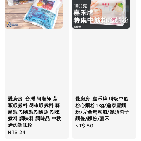
愛廚房~台灣 阿順師 蒜
愛廚房~嘉禾牌 特級中筋
頭蝦煮料 胡椒蝦煮料 蒜
粉心麵粉 1kg/鼎泰豐麵
頭蝦 胡椒蝦胡椒魚 胡椒
粉/完全無添加/饅頭包子
煮料 調味料 調味品 中秋
麵條/麵粉/嘉禾
烤肉調味粉
Regular
NT$ 80
Regular
NT$ 24
price
price