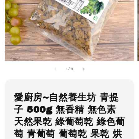
1
/
4
愛廚房~自然養生坊 青提
子 500g 無香精 無色素
天然果乾 綠葡萄乾 綠色葡
萄 青葡萄 葡萄乾 果乾 烘