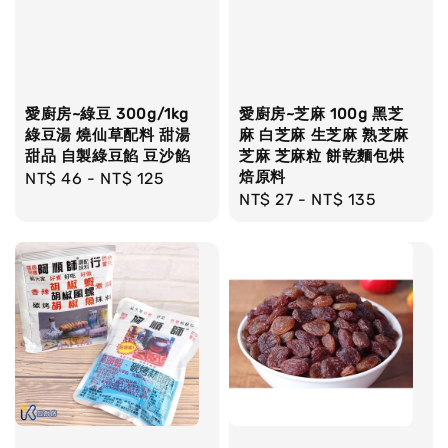
愛廚房~綠豆 300g/1kg
愛廚房~芝麻 100g 黑芝
綠豆湯 燒仙草配料 甜湯
麻 白芝麻 生芝麻 熟芝麻
甜品 自製綠豆餡 豆沙餡
芝麻 芝麻粒 餅乾麵包烘
焙原料
Regular
NT$ 46
-
NT$ 125
Regular
NT$ 27
-
NT$ 135
price
price