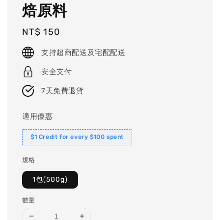
焙原料
Regular
NT$ 150
price
支持超商配送及宅配配送
安全支付
7天免費退貨
適用優惠
$1 Credit for every $100 spent
規格
1包(500g)
數量