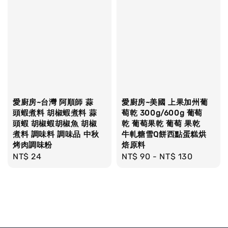
愛廚房~台灣 阿順師 蒜
愛廚房~美國 上果加州葡
頭蝦煮料 胡椒蝦煮料 蒜
萄乾 300g/600g 葡萄
頭蝦 胡椒蝦胡椒魚 胡椒
乾 葡萄果乾 葡萄 果乾
煮料 調味料 調味品 中秋
牛軋糖雪Q餅西點蛋糕烘
烤肉調味粉
焙原料
Regular
NT$ 24
Regular
NT$ 90
-
NT$ 130
price
price