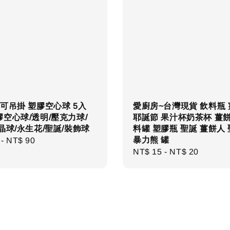
可吊掛 塑膠空心球 5入
愛廚房~台灣現貨 飲料瓶
空心球/透明/壓克力球/
耶誕節 果汁杯奶茶杯 薑
晶球/永生花/聖誕/裝飾球
料罐 塑膠瓶 聖誕 薑餅人
暴力熊 罐
r
-
NT$ 90
Regular
NT$ 15
-
NT$ 20
price