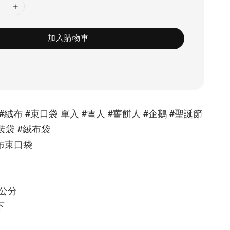
加入購物車
#絨布 #束口袋 單入 #雪人 #薑餅人 #企鵝 #聖誕節 
裝袋 #絨布袋
布束口袋
6公分
下