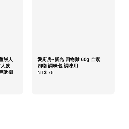
 薑餅人
愛廚房~新光 四物雞 60g 全素
餅人飲
四物 調味包 調味用
 聖誕樹
Regular
NT$ 75
price