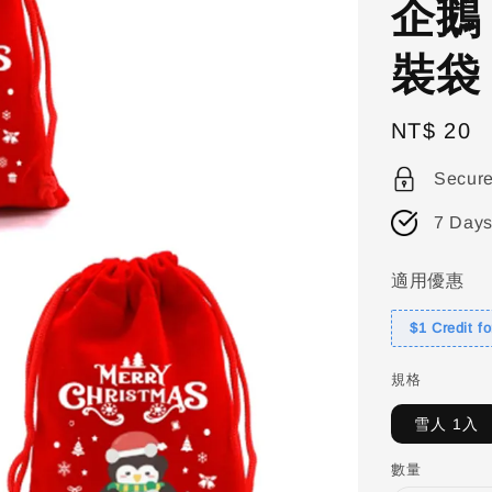
企鵝
裝袋
Regular
NT$ 20
price
Secur
7 Days
適用優惠
$1 Credit f
規格
雪人 1入
數量