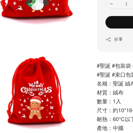
分享
#聖誕 #包裝袋 
#聖誕 #束口包
名稱：聖誕 絨
材質：絨布
數量：1入
尺寸：約10*1
耐熱：60℃以
產地：中國