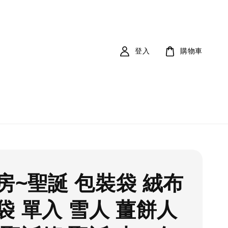
登入
購物車
房~聖誕 包裝袋 絨布
袋 單入 雪人 薑餅人