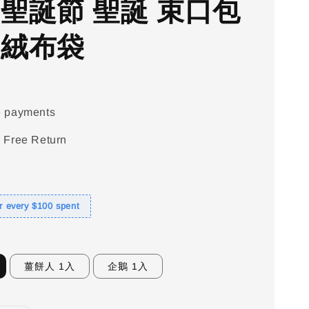
 聖誕節 聖誕 束口包
 絨布袋
e payments
 Free Return
or every $100 spent
薑餅人 1入
企鵝 1入