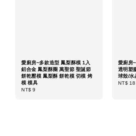
愛廚房~多款造型 鳳梨酥模 1入
愛廚房~
鋁合金 鳳梨酥圈 萬聖節 聖誕節
透明塑膠
餅乾壓模 鳳梨酥 餅乾模 切模 烤
球殼/水
模 模具
Regula
NT$ 18
Regular
NT$ 9
price
price