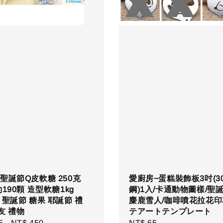
聖誕節Q皮軟糖 250克
愛廚房~蛋糕裝飾板3吋(3
約190顆 造型軟糖1kg
鋼)1入/卡通動物圖樣/聖
 聖誕節 糖果 耶誕節 禮
麋鹿雪人/咖啡噴花拉花印
友 禮物
テアートテンプレート
r
5
-
NT$ 450
Regular
NT$ 65