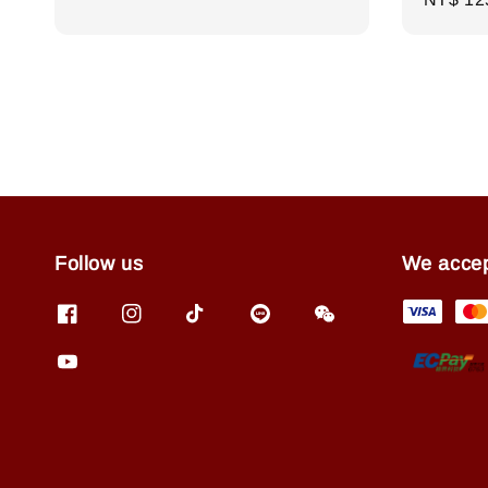
price
price
Follow us
We acce