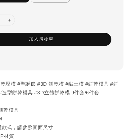
加入購物車
乾壓模 #聖誕節 #3D 餅乾模 #黏土模 #餅乾模具 #餅
#造型餅乾模具 #3D立體餅乾模 9件套/6件套
D餅乾模具
M
多種款式，請參照圖面尺寸
PP材質