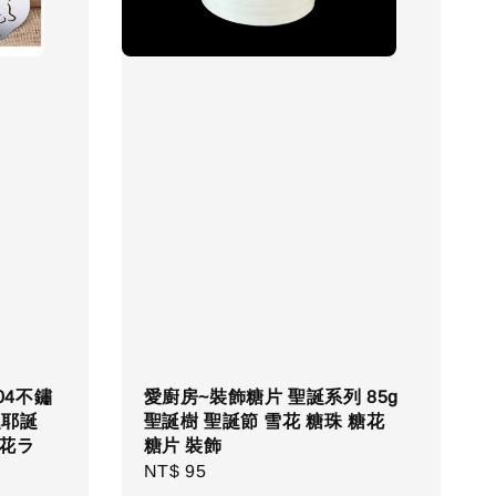
04不鏽
愛廚房~裝飾糖片 聖誕系列 85g
誕耶誕
聖誕樹 聖誕節 雪花 糖珠 糖花
花ラ
糖片 裝飾
Regular
NT$ 95