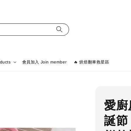
ducts
會員加入 Join member
🔥 烘焙翻車救星區
愛廚
誕節