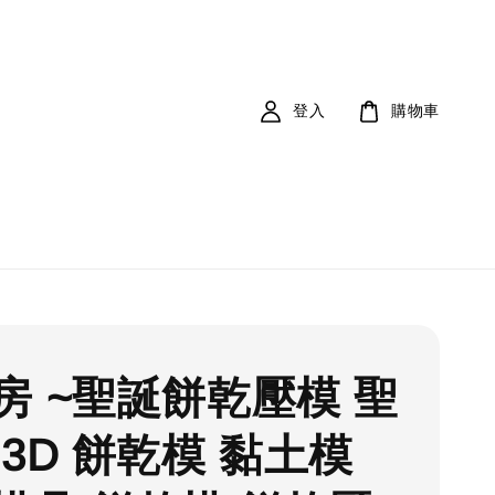
登入
購物車
房 ~聖誕餅乾壓模 聖
 3D 餅乾模 黏土模