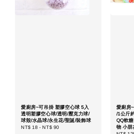
愛廚房~可吊掛 塑膠空心球 5入
愛廚房~
透明塑膠空心球/透明/壓克力球/
/1公斤
球殼/水晶球/永生花/聖誕/裝飾球
QQ軟糖
物 小朋
Regular
NT$ 18
-
NT$ 90
Regula
NT$ 12