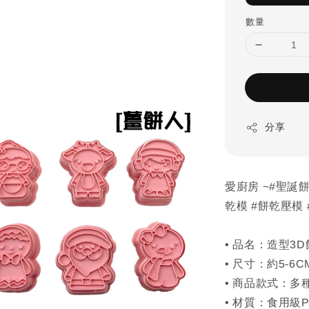
數量
分享
愛廚房 ~#聖誕餅
乾模 #餅乾壓模 
• 品名：造型3
• 尺寸：約5-6C
• 商品款式：
• 材質：食用級