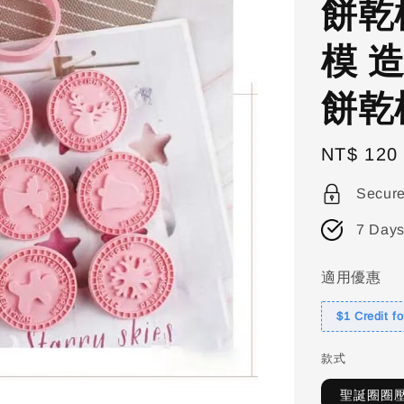
餅乾
模 
餅乾
Regular
NT$ 120
price
Secur
7 Days
適用優惠
$1 Credit f
款式
聖誕圈圈