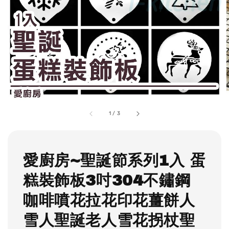
1
/
3
愛廚房~聖誕節系列1入 蛋
糕裝飾板3吋304不鏽鋼
咖啡噴花拉花印花薑餅人
雪人聖誕老人雪花拐杖聖