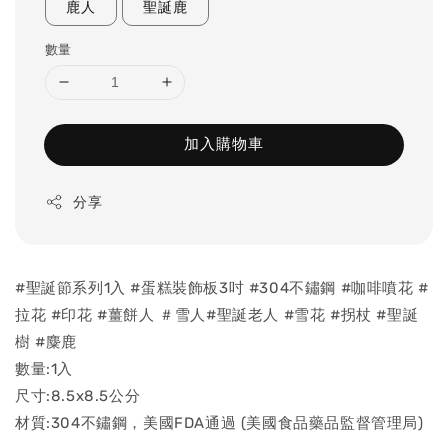
鹿人
聖誕鹿
數量
加入購物車
分享
#聖誕節系列1入 #蛋糕裝飾板3吋 #304不鏽鋼 #咖啡噴花 #
拉花 #印花 #薑餅人 ＃雪人#聖誕老人 #雪花 #拐杖 #聖誕
樹 #麋鹿
數量:1入
尺寸:8.5x8.5公分
材質:304不鏽鋼，美國FDA通過 (美國食品藥品監督管理局)