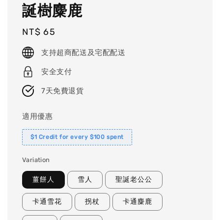
誕樹麋鹿
Regular
NT$ 65
price
支持超商配送及宅配配送
安全支付
7天免費退貨
適用優惠
$1 Credit for every $100 spent
Variation
薑餅人
雪人
聖誕老公公
卡通雪花
拐杖
卡通麋鹿