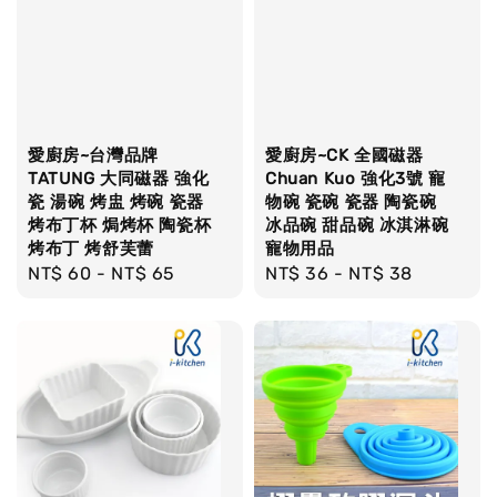
愛廚房~台灣品牌
愛廚房~CK 全國磁器
TATUNG 大同磁器 強化
Chuan Kuo 強化3號 寵
瓷 湯碗 烤盅 烤碗 瓷器
物碗 瓷碗 瓷器 陶瓷碗
烤布丁杯 焗烤杯 陶瓷杯
冰品碗 甜品碗 冰淇淋碗
烤布丁 烤舒芙蕾
寵物用品
Regular
NT$ 60
-
NT$ 65
Regular
NT$ 36
-
NT$ 38
price
price