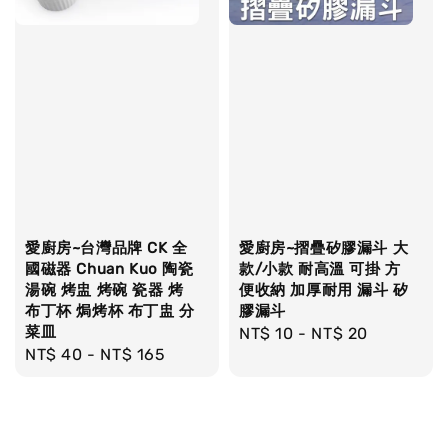
愛廚房~台灣品牌 CK 全
愛廚房~摺疊矽膠漏斗 大
國磁器 Chuan Kuo 陶瓷
款/小款 耐高溫 可掛 方
湯碗 烤盅 烤碗 瓷器 烤
便收納 加厚耐用 漏斗 矽
布丁杯 焗烤杯 布丁盅 分
膠漏斗
菜皿
Regular
NT$ 10
-
NT$ 20
Regular
NT$ 40
-
NT$ 165
price
price