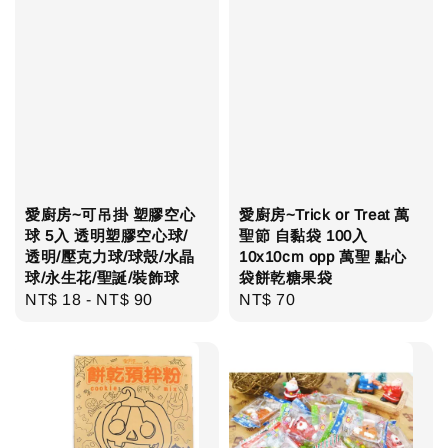
愛廚房~可吊掛 塑膠空心
愛廚房~Trick or Treat 萬
球 5入 透明塑膠空心球/
聖節 自黏袋 100入
透明/壓克力球/球殼/水晶
10x10cm opp 萬聖 點心
球/永生花/聖誕/裝飾球
袋餅乾糖果袋
Regular
NT$ 18
-
NT$ 90
Regular
NT$ 70
price
price