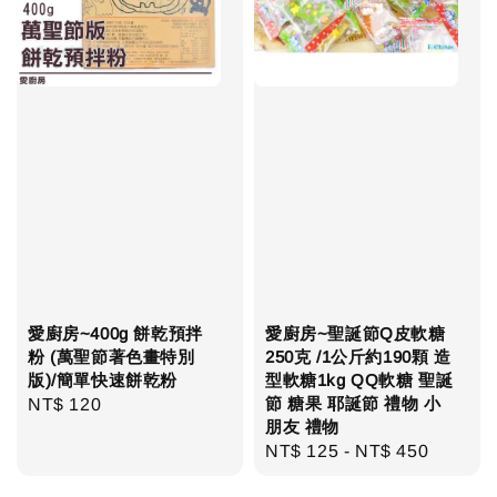
愛廚房~400g 餅乾預拌
愛廚房~聖誕節Q皮軟糖
粉 (萬聖節著色畫特別
250克 /1公斤約190顆 造
版)/簡單快速餅乾粉
型軟糖1kg QQ軟糖 聖誕
節 糖果 耶誕節 禮物 小
Regular
NT$ 120
朋友 禮物
price
Regular
NT$ 125
-
NT$ 450
price