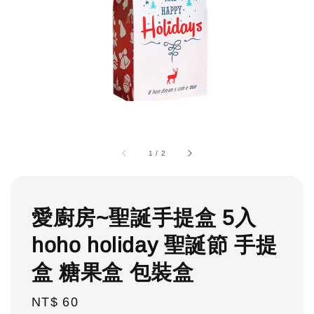
1
/
2
愛廚房~聖誕手提盒 5入
hoho holiday 聖誕節 手提
盒 糖果盒 包裝盒
Regular
NT$ 60