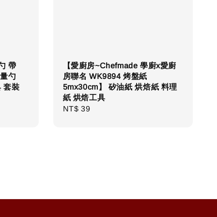
勺 帶
【愛廚房~Chefmade 學廚x愛廚
你量勺
房聯名 WK9894 烤盤紙
 套裝
5mx30cm】 矽油紙 烘焙紙 料理
紙 烘焙工具
Regular
NT$ 39
price