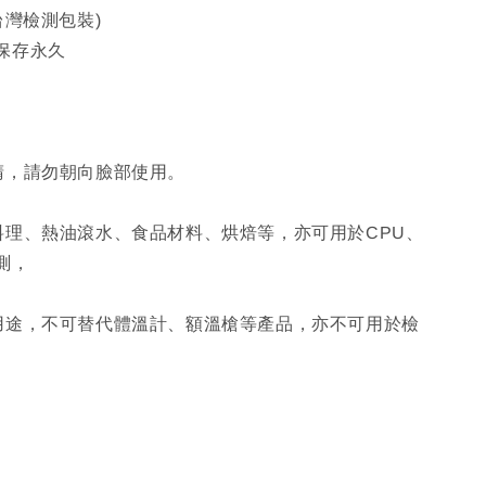
台灣檢測包裝)
保存永久
。
睛，請勿朝向臉部使用。
料理、熱油滾水、食品材料、烘焙等，亦可用於CPU、
測，
用途，不可替代體溫計、額溫槍等產品，亦不可用於檢