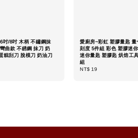
6吋/8吋 木柄 不鏽鋼抹
愛廚房~彩虹 塑膠量匙 量
/彎曲款 不銹鋼 抹刀 奶
刻度 5件組 彩色 塑膠迷
蛋糕刮刀 脫模刀 奶油刀
迷你量匙 塑膠匙 烘焙工具
組
r
Regular
NT$ 19
price