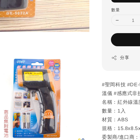
數量
分享
#聖岡科技 #DE
溫儀 #感應式非
名稱：紅外線溫
數量：1入
材質：ABS
規格：15.8x8.5
委製商/進口商