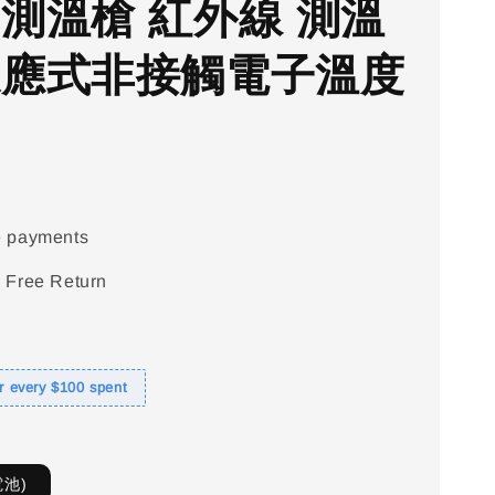
 測溫槍 紅外線 測溫
感應式非接觸電子溫度
e payments
 Free Return
or every $100 spent
電池)