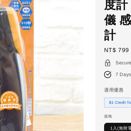
度計
儀 
計
Regular
NT$ 799
price
Secur
7 Days
適用優惠
$1 Credit f
規格
1入(無附