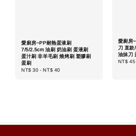
愛廚房~
愛廚房~PP耐熱蛋液刷
刀 直款
7/5/2.5cm 油刷 奶油刷 蛋液刷
油抹刀 
蛋汁刷 非羊毛刷 燒烤刷 塑膠刷
Regula
NT$ 45
蛋刷
price
Regular
NT$ 30
-
NT$ 40
price