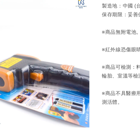
製造地：中國 (
保存期限：妥善
※商品無附電池
※紅外線恐傷眼
※商品可檢測：
輪胎、室溫等檢
※商品不具醫療
測活體。