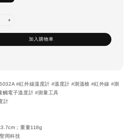
加入購物車
-5032A #紅外線溫度計 #溫度計 #測溫槍 #紅外線 #測
接觸電子溫度計 #測量工具
度計
x3.7cm；重量118g
：聖岡科技