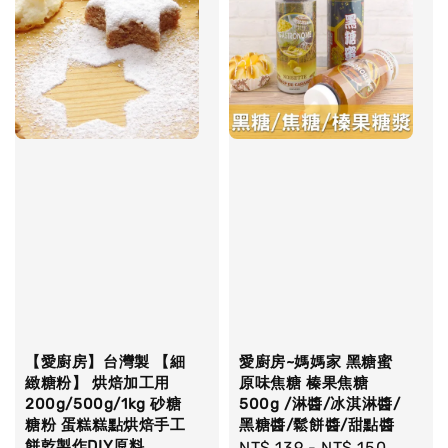
【愛廚房】台灣製 【細
愛廚房~媽媽家 黑糖蜜
緻糖粉】 烘焙加工用
原味焦糖 榛果焦糖
200g/500g/1kg 砂糖
500g /淋醬/冰淇淋醬/
糖粉 蛋糕糕點烘焙手工
黑糖醬/鬆餅醬/甜點醬
餅乾製作DIY原料
Regular
NT$ 139
-
NT$ 150