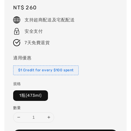
Regular
NT$ 260
price
支持超商配送及宅配配送
安全支付
7天免費退貨
適用優惠
$1 Credit for every $100 spent
規格
1瓶(473ml)
數量