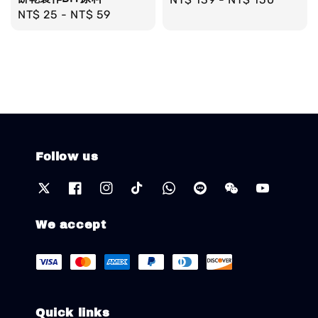
Regular
NT$ 25
-
NT$ 59
price
price
Follow us
We accept
Quick links