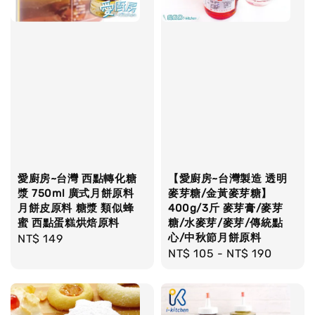
愛廚房~台灣 西點轉化糖
【愛廚房~台灣製造 透明
漿 750ml 廣式月餅原料
麥芽糖/金黃麥芽糖】
月餅皮原料 糖漿 類似蜂
400g/3斤 麥芽膏/麥芽
蜜 西點蛋糕烘焙原料
糖/水麥芽/麥芽/傳統點
心/中秋節月餅原料
Regular
NT$ 149
Regular
NT$ 105
-
NT$ 190
price
price