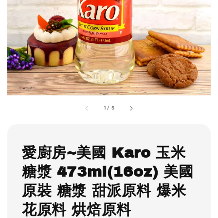
1
/
5
愛廚房~美國 Karo 玉米
糖漿 473ml(16oz) 美國
原裝 糖漿 甜派原料 爆米
花原料 烘焙原料