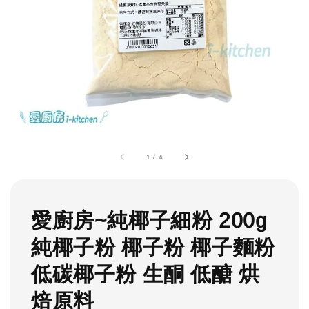
1
/
4
愛廚房~純椰子細粉 200g
純椰子粉 椰子粉 椰子麵粉
低碳椰子粉 生酮 低醣 烘
焙原料