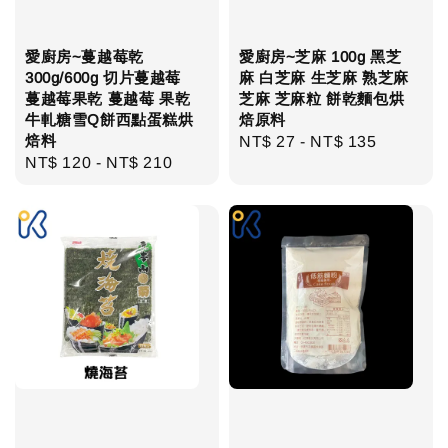
愛廚房~蔓越莓乾
愛廚房~芝麻 100g 黑芝
300g/600g 切片蔓越莓
麻 白芝麻 生芝麻 熟芝麻
蔓越莓果乾 蔓越莓 果乾
芝麻 芝麻粒 餅乾麵包烘
牛軋糖雪Q餅西點蛋糕烘
焙原料
焙料
Regular
NT$ 27
-
NT$ 135
Regular
NT$ 120
-
NT$ 210
price
price