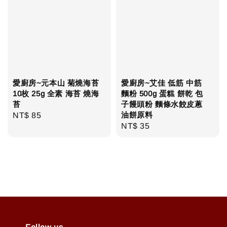
愛廚房~元本山 菊燒海苔
愛廚房~艾佳 低筋 中筋
10枚 25g 全素 海苔 燒海
麵粉 500g 蛋糕 餅乾 包
苔
子饅頭粉 麵條水餃皮蔥
油餅原料
Regular
NT$ 85
Regular
NT$ 35
price
price