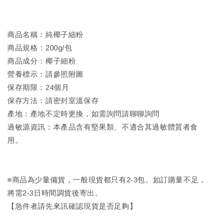
商品名稱：純椰子細粉
商品規格：200g/包
商品成分：椰子細粉
營養標示：請參照附圖
保存期限：24個月
保存方法：請密封室溫保存
產地：產地不定時更換，如需詢問請聊聊詢問
過敏源資訊：本產品含有堅果類、不適合其過敏體質者食
用。
※商品為少量備貨，一般現貨都只有2-3包。如訂購量不足，
將需2-3日時間調貨後寄出。
【急件者請先來訊確認現貨是否足夠】