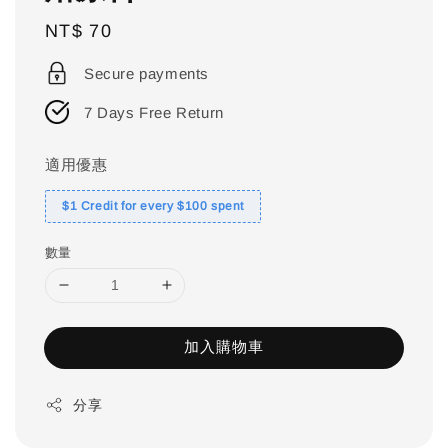
Regular
NT$ 70
price
Secure payments
7 Days Free Return
適用優惠
$1 Credit for every $100 spent
數量
加入購物車
分享