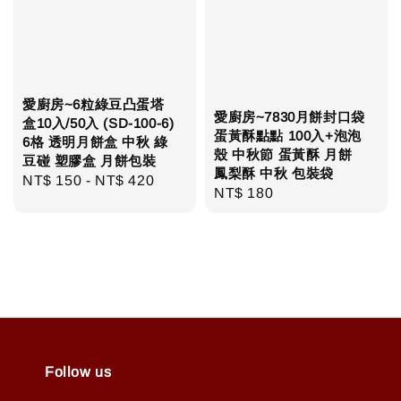
愛廚房~6粒綠豆凸蛋塔
愛廚房~7830月餅封口袋
盒10入/50入 (SD-100-6)
蛋黃酥點點 100入+泡泡
6格 透明月餅盒 中秋 綠
殼 中秋節 蛋黃酥 月餅
豆碰 塑膠盒 月餅包裝
鳳梨酥 中秋 包裝袋
Regular
NT$ 150
-
NT$ 420
Regular
NT$ 180
price
price
Follow us