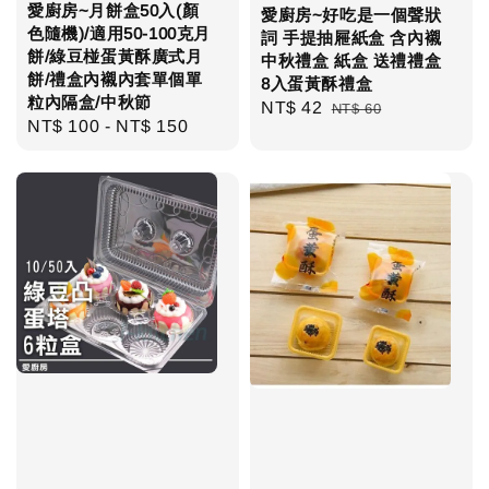
愛廚房~月餅盒50入(顏
愛廚房~好吃是一個聲狀
色隨機)/適用50-100克月
詞 手提抽屜紙盒 含內襯
餅/綠豆椪蛋黃酥廣式月
中秋禮盒 紙盒 送禮禮盒
餅/禮盒內襯內套單個單
8入蛋黃酥禮盒
粒內隔盒/中秋節
Sale
NT$ 42
Regular
NT$ 60
Regular
NT$ 100
-
NT$ 150
price
price
price