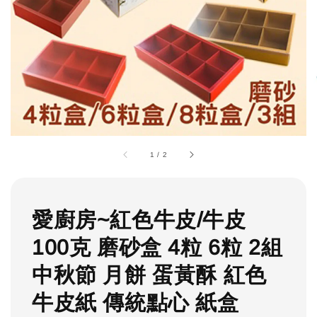
1
/
2
愛廚房~紅色牛皮/牛皮
100克 磨砂盒 4粒 6粒 2組
中秋節 月餅 蛋黃酥 紅色
牛皮紙 傳統點心 紙盒