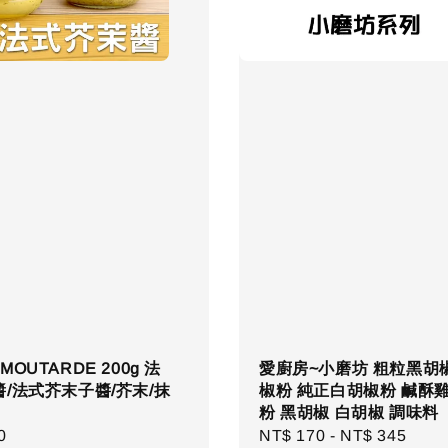
OUTARDE 200g 法
愛廚房~小磨坊 粗粒黑胡
/法式芥末子醬/芥末/抹
椒粉 純正白胡椒粉 鹹酥
粉 黑胡椒 白胡椒 調味料
r
0
Regular
NT$ 170
-
NT$ 345