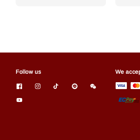
price
price
Follow us
We acce