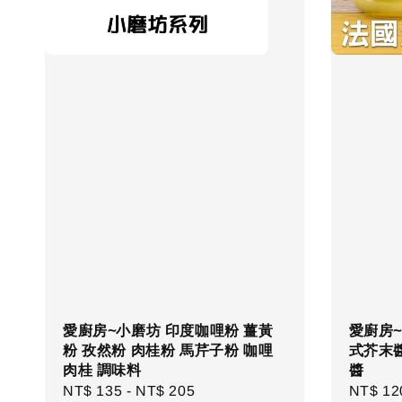
愛廚房~小磨坊 印度咖哩粉 薑黃
愛廚房~M
粉 孜然粉 肉桂粉 馬芹子粉 咖哩
式芥末醬
肉桂 調味料
醬
Regular
NT$ 135
-
NT$ 205
Regula
NT$ 12