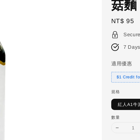
菇麵
Regular
NT$ 95
price
Secur
7 Days
適用優惠
$1 Credit f
規格
紅人A1牛
數量