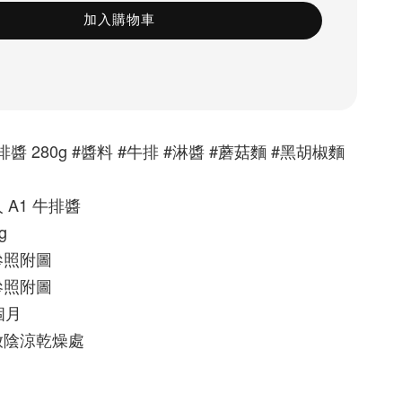
加入購物車
牛排醬 280g #醬料 #牛排 #淋醬 #蘑菇麵 #黑胡椒麵 
A1 牛排醬
g
參照附圖
參照附圖
個月
陰涼乾燥處 