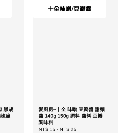
椒 黑胡
愛廚房~十全 味噌 豆瓣醬 甜麵
雞椒鹽
醬 140g 150g 調料 醬料 豆瓣
調味料
Regular
NT$ 15
-
NT$ 25