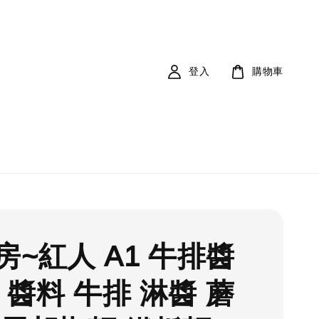
登入
購物車
房~紅人 A1 牛排醬
g 醬料 牛排 淋醬 蘑