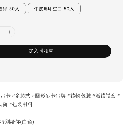
粉綠-30入
牛皮無印空白-50入
加入購物車
吊卡 #多款式 #圓形吊卡吊牌 #禮物包裝 #婚禮禮盒 #
裝飾 #包裝材料
特別給你(白色)
5