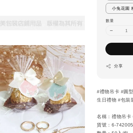
小兔花園 
數量
分享
#禮物吊卡 #圓型
生日禮物 #包裝
名稱：禮物吊卡 
貨號：6-74200