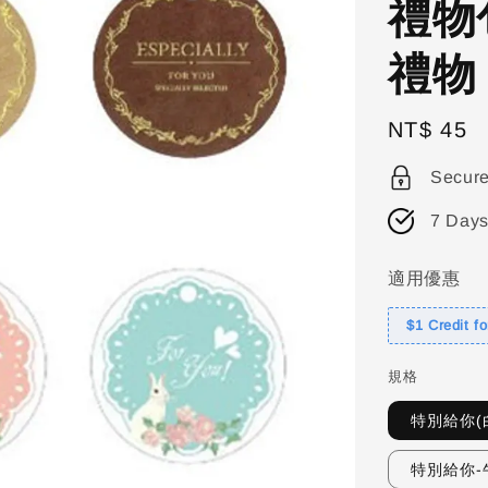
禮物
禮物
Regular
NT$ 45
price
Secur
7 Days
適用優惠
$1 Credit f
規格
特別給你(白
特別給你-牛