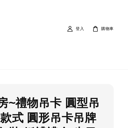
登入
購物車
房~禮物吊卡 圓型吊
多款式 圓形吊卡吊牌