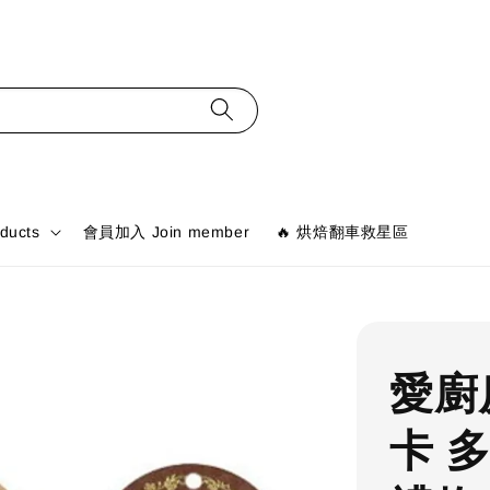
ducts
會員加入 Join member
🔥 烘焙翻車救星區
愛廚
卡 