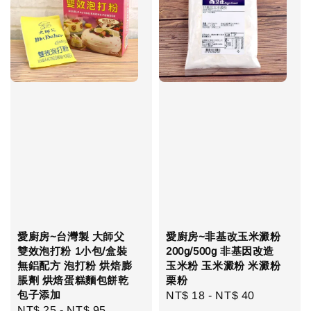
愛廚房~台灣製 大師父
愛廚房~非基改玉米澱粉
雙效泡打粉 1小包/盒裝
200g/500g 非基因改造
無鋁配方 泡打粉 烘焙膨
玉米粉 玉米澱粉 米澱粉
脹劑 烘焙蛋糕麵包餅乾
栗粉
包子添加
Regular
NT$ 18
-
NT$ 40
Regular
NT$ 25
-
NT$ 95