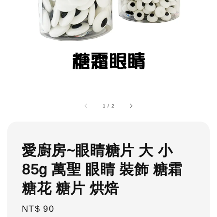
1
/
2
愛廚房~眼睛糖片 大 小
85g 萬聖 眼睛 裝飾 糖霜
糖花 糖片 烘焙
Regular
NT$ 90