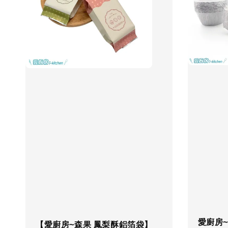
愛廚房~
【愛廚房~森果 鳳梨酥鋁箔袋】