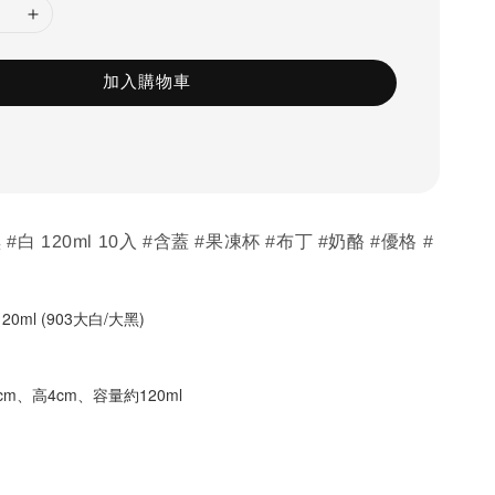
加入購物車
#白 120ml 10入 #含蓋 #果凍杯 #布丁 #奶酪 #優格 #
ml (903大白/大黑)
m、高4cm、容量約120ml