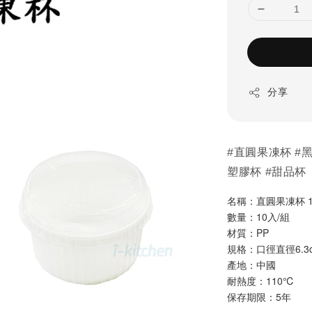
分享
#直圓果凍杯 #黑 
塑膠杯 #甜品杯
名稱：直圓果凍杯 120
數量：10入/組
材質：PP
規格：口徑直徑6.3c
產地：中國
耐熱度：110℃
保存期限：5年