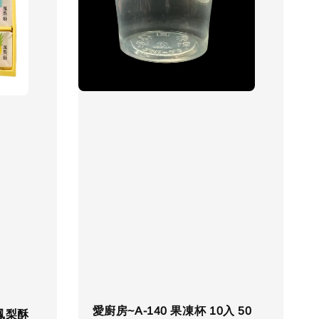
愛廚房~A-140 果凍杯 10入 50
鳳梨酥