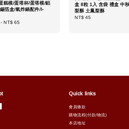
蛋糕模/蛋塔杯/蛋塔模/鋁
盒 8粒 1入 含袋 禮盒 中
/錫箔盒/氣炸鍋配件/I-
梨酥 土鳳梨酥
Regular
NT$ 45
r
-
NT$ 65
price
pt
Quick links
會員條款
購物流程(付款/物流)
本店地址