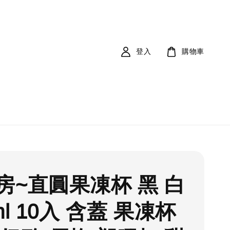
登入
購物車
房~直圓果凍杯 黑 白
ml 10入 含蓋 果凍杯