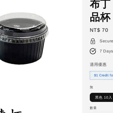
布丁
品杯
Regular
NT$ 70
price
Secur
7 Days
適用優惠
$1 Credit f
無
黑色 10入
數量