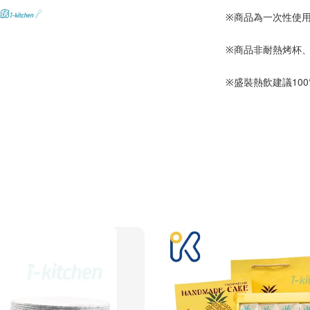
商品為一次性使
※
商品非耐熱烤杯
※
盛裝熱飲建議10
※