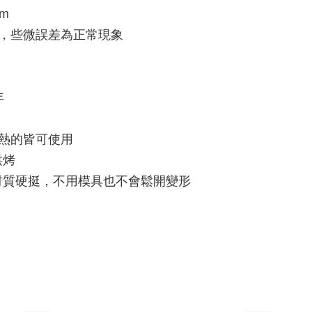
cm
量，些微誤差為正常現象
℃
年
熱的皆可使用
烘烤
材質硬挺，不用模具也不會鬆開變形