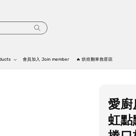
ducts
會員加入 Join member
🔥 烘焙翻車救星區
愛廚
虹點
捲口