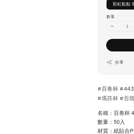
彩虹點點 
數量
分享
#百卷杯 #44
#瑪芬杯 #百
名稱：百卷杯 4
數量：50入
材質：紙貼合P