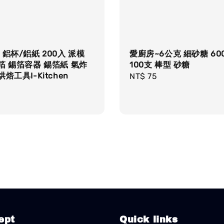
 鋁杯/鋁紙 200入 派模
愛廚房~6公克 細砂糖 60
箔 錫箔容器 錫箔紙 氣炸
100支 棒型 砂糖
焙工具I-Kitchen
Regular
NT$ 75
r
price
ept
Quick links