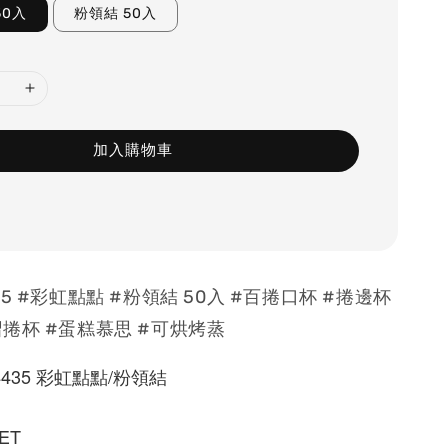
50入
粉領結 50入
加入購物車
35 #彩虹點點 #粉領結 50入 #百捲口杯 #捲邊杯
摺捲杯 #蛋糕慕思 #可烘烤蒸
435 彩虹點點/粉領結
ET