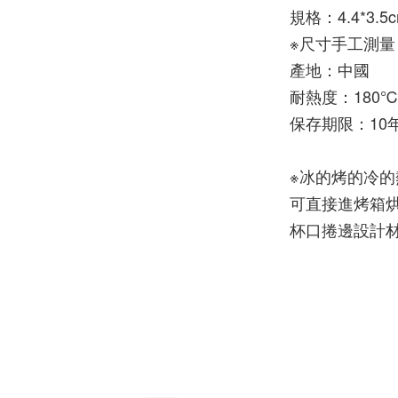
規格：4.4*3.5
※尺寸手工測
產地：中國
耐熱度：180
保存期限：10
※
冰的烤的冷的
可直接進烤箱
杯口捲邊設計