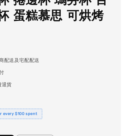
杯 蛋糕慕思 可烘烤
商配送及宅配配送
付
費退貨
or every $100 spent