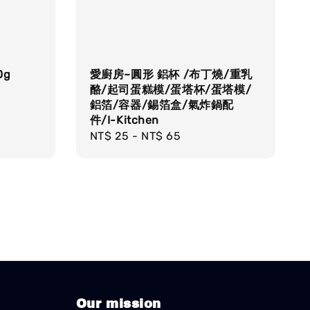
0g
愛廚房~圓形 鋁杯 /布丁燒/重乳
酪/起司蛋糕模/蛋塔杯/蛋塔模/
鋁箔/容器/錫箔盒/氣炸鍋配
件/I-Kitchen
Regular
NT$ 25
-
NT$ 65
price
Our mission