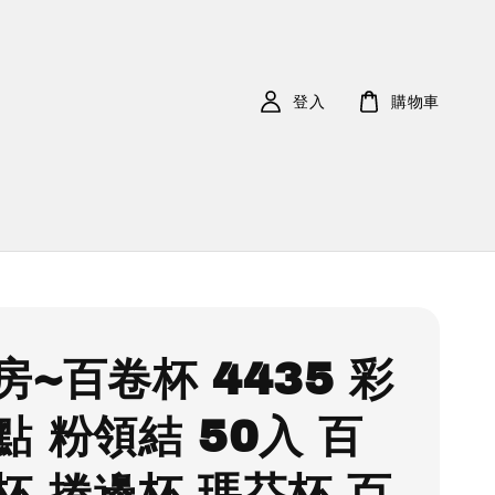
登入
購物車
房~百卷杯 4435 彩
點 粉領結 50入 百
杯 捲邊杯 瑪芬杯 百