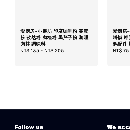
愛廚房~小磨坊 印度咖哩粉 薑黃
愛廚房~
粉 孜然粉 肉桂粉 馬芹子粉 咖哩
塔模 鋁
肉桂 調味料
鍋配件 烘
Regular
NT$ 135
-
NT$ 205
Regula
NT$ 75
price
price
Follow us
We acc