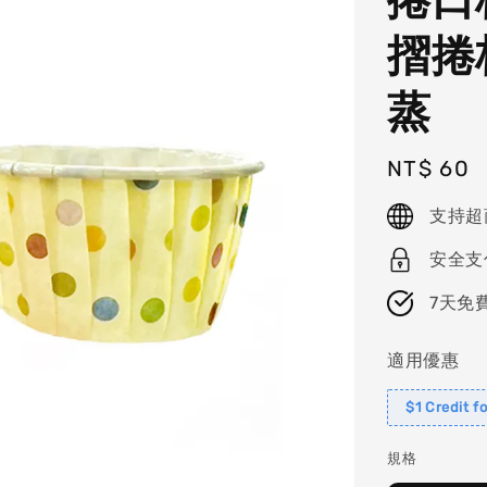
摺捲
蒸
Regular
NT$ 60
price
支持超
安全支
7天免
適用優惠
$1 Credit f
規格