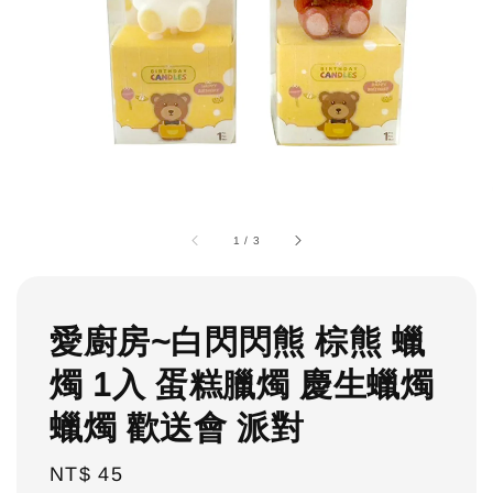
1
/
3
愛廚房~白閃閃熊 棕熊 蠟
燭 1入 蛋糕臘燭 慶生蠟燭
蠟燭 歡送會 派對
Regular
NT$ 45