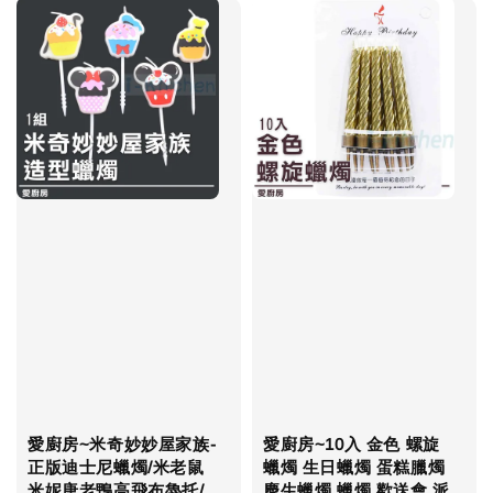
愛廚房~米奇妙妙屋家族-
愛廚房~10入 金色 螺旋
正版迪士尼蠟燭/米老鼠
蠟燭 生日蠟燭 蛋糕臘燭
米妮唐老鴨高飛布魯托/
慶生蠟燭 蠟燭 歡送會 派