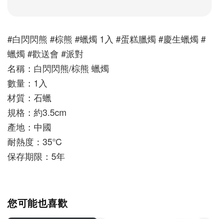
#白閃閃熊 #棕熊 #蠟燭 1入 #蛋糕臘燭 #慶生蠟燭 #
蠟燭 #歡送會 #派對
名稱：白閃閃熊/棕熊 蠟燭
數量：1入
材質：石蠟
規格：約3.5cm
產地：中國
耐熱度：35℃
保存期限：5年
您可能也喜歡