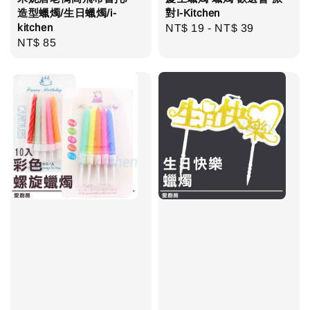
造型蠟燭/生日蠟燭/i-
對I-Kitchen
kitchen
Regular
NT$ 19
-
NT$ 39
Regular
NT$ 85
price
price