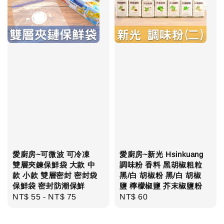
愛廚房~可微波 可冷凍
愛廚房~新光 Hsinkuang
雙層夾鍊保鮮袋 大款 中
調味粉 香料 黑胡椒粗粒
款 小款 雙層密封 密封袋
黑/白 胡椒粉 黑/白 胡椒
保鮮袋 密封防潮保鮮
鹽 檸檬椒鹽 芥末椒鹽粉
Regular
NT$ 55
-
NT$ 75
Regular
NT$ 60
price
price