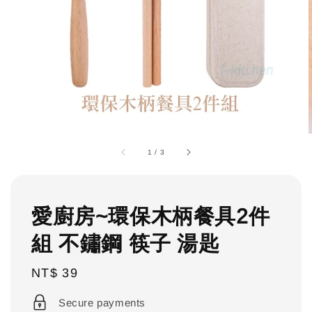
1
/
3
愛廚房~環保木柄餐具2件
組 不鏽鋼 筷子 湯匙
Regular
NT$ 39
price
Secure payments