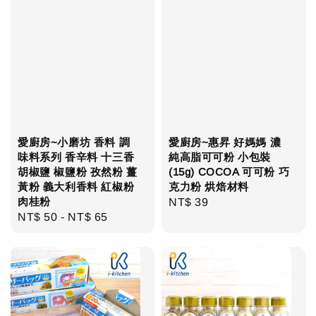
愛廚房~小磨坊 香料 調
愛廚房~惠昇 好媽媽 濃
味料系列 香辛料 十三香
純高脂可可粉 小包裝
胡椒鹽 椒鹽粉 孜然粉 薑
(15g) COCOA 可可粉 巧
黃粉 義大利香料 紅椒粉
克力粉 烘焙材料
肉桂粉
Regular
NT$ 39
Regular
NT$ 50
-
NT$ 65
price
price