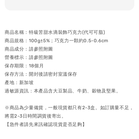
商品名稱：特級苦甜水滴裝飾巧克力(代可可脂)
商品規格：100g±5%；巧克力一顆約0.5-0.6cm
商品成分：請參照附圖
營養標示：請參照附圖
保存期限：18個月
保存方法：開封後請密封室溫保存
產地：新加坡
過敏源資訊：本產品含大豆製品、牛奶、穀物及堅果。
※商品為少量備貨，一般現貨都只有2-3盒。如訂購量不足，
將需2-3日時間調貨後寄出。
【急件者請先來訊確認現貨是否足夠】