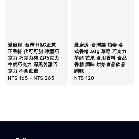
愛廚房~台灣 H&C正慧
愛廚房~台灣製 柏泰 各
正香軒 代可可脂 磚型巧
式香精 30g 草莓 巧克力
克力 巧克力磚 白巧克力
芋頭 芒果 食用香料 食品
牛奶巧克力 深黑苦甜巧
香精 調味 烘焙食品飲品
克力 不含蔗糖
調味
Regular
NT$ 165
-
NT$ 265
Regular
NT$ 120
price
price