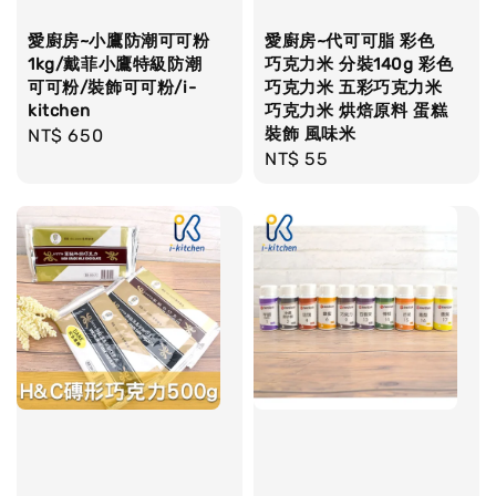
愛廚房~小鷹防潮可可粉
愛廚房~代可可脂 彩色
1kg/戴菲小鷹特級防潮
巧克力米 分裝140g 彩色
可可粉/裝飾可可粉/i-
巧克力米 五彩巧克力米
kitchen
巧克力米 烘焙原料 蛋糕
裝飾 風味米
Regular
NT$ 650
Regular
NT$ 55
price
price