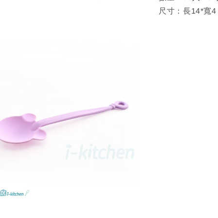
尺寸：長14*寬4 