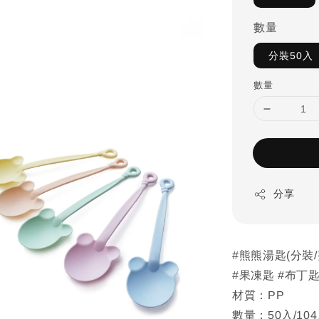
數量
分裝50入
數量
分享
#熊熊湯匙(分裝
#果凍匙 #布丁
材質：PP
數量：50入/104