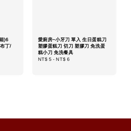
箱)6
愛廚房~小牙刀 單入 生日蛋糕刀
/布丁/
塑膠蛋糕刀 切刀 塑膠刀 免洗蛋
糕小刀 免洗餐具
r
Regular
NT$ 5
-
NT$ 6
price