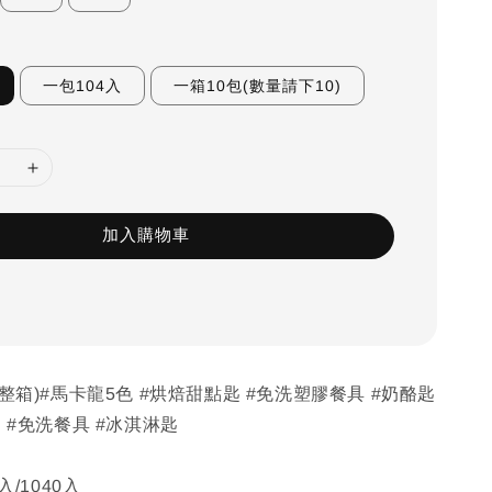
一包104入
一箱10包(數量請下10)
加入購物車
/整箱)#馬卡龍5色 #烘焙甜點匙 #免洗塑膠餐具 #奶酪匙
匙 #免洗餐具 #冰淇淋匙
入/1040入