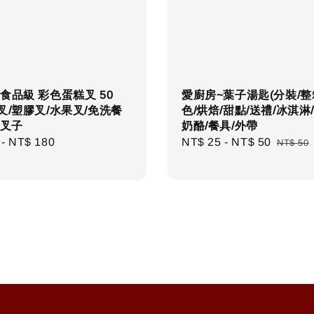
食品級 彩色蛋糕叉 50
愛廚房~葉子湯匙(分裝/整
叉/塑膠叉/水果叉/免洗餐
色/烘焙/甜點/送禮/冰淇淋
/叉子
奶酪/餐具/外帶
r
-
NT$ 180
Sale
NT$ 25
-
NT$ 50
Regula
NT$ 50
price
price