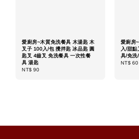
愛廚房~木質免洗餐具 木湯匙 木
愛廚房~
叉子 100入/包 攪拌匙 冰品匙 圓
入/甜點
匙叉 4齒叉 免洗餐具 一次性餐
具/免洗
具 湯匙
Regula
NT$ 60
Regular
NT$ 90
price
price