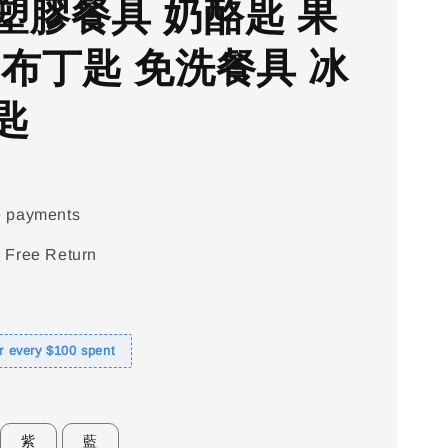
塑膠餐具 奶酪匙 果
 布丁匙 免洗餐具 冰
匙
e payments
 Free Return
or every $100 spent
紫
藍