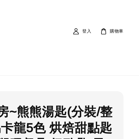
登入
購物車
房~熊熊湯匙(分裝/整
馬卡龍5色 烘焙甜點匙