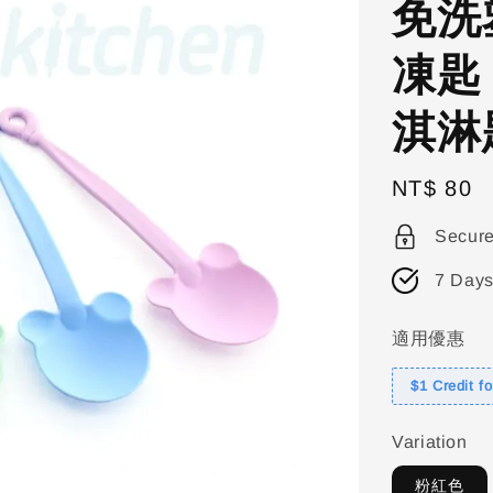
免洗
凍匙
淇淋
Regular
NT$ 80
price
Secur
7 Days
適用優惠
$1 Credit f
Variation
粉紅色