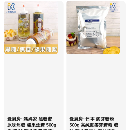
愛廚房~媽媽家 黑糖蜜
愛廚房~日本 麥芽糖粉
原味焦糖 榛果焦糖 500g
500g 高純度麥芽糖粉 糖