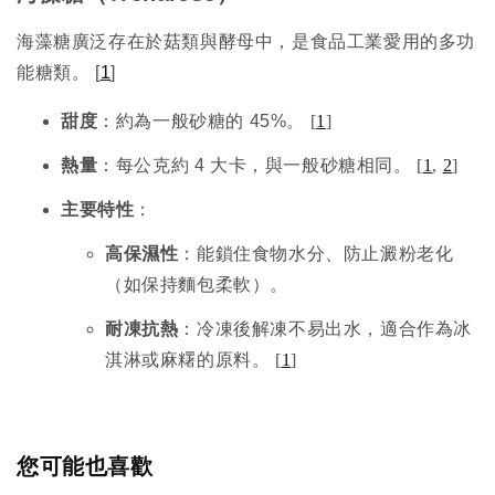
海藻糖廣泛存在於菇類與酵母中，是食品工業愛用的多功
能糖類。 [
1
]
甜度
：約為一般砂糖的 45%。
[
1
]
熱量
：每公克約 4 大卡，與一般砂糖相同。
[
1
,
2
]
主要特性
：
高保濕性
：能鎖住食物水分、防止澱粉老化
（如保持麵包柔軟）。
耐凍抗熱
：冷凍後解凍不易出水，適合作為冰
淇淋或麻糬的原料。
[
1
]
您可能也喜歡