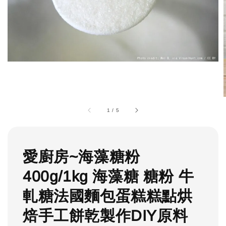
1
/
5
愛廚房~海藻糖粉
400g/1kg 海藻糖 糖粉 牛
軋糖法國麵包蛋糕糕點烘
焙手工餅乾製作DIY原料