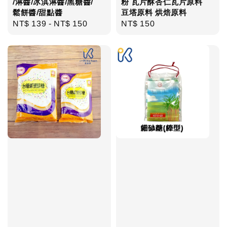
/淋醬/冰淇淋醬/黑糖醬/
粉 瓦片酥杏仁瓦片原料
鬆餅醬/甜點醬
豆塔原料 烘焙原料
Regular
NT$ 139
-
NT$ 150
Regular
NT$ 150
price
price