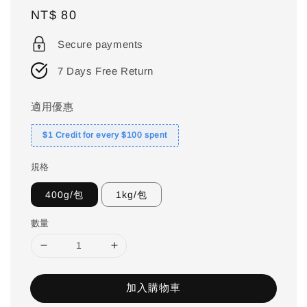
Regular
NT$ 80
price
Secure payments
7 Days Free Return
適用優惠
$1 Credit for every $100 spent
規格
400g/包
1kg/包
數量
加入購物車