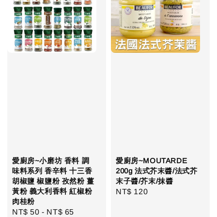
愛廚房~小磨坊 香料 調
愛廚房~MOUTARDE
味料系列 香辛料 十三香
200g 法式芥末醬/法式芥
胡椒鹽 椒鹽粉 孜然粉 薑
末子醬/芥末/抹醬
黃粉 義大利香料 紅椒粉
Regular
NT$ 120
肉桂粉
price
Regular
NT$ 50
-
NT$ 65