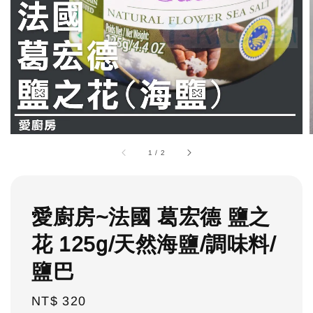
1
/
2
愛廚房~法國 葛宏德 鹽之
花 125g/天然海鹽/調味料/
鹽巴
Regular
NT$ 320