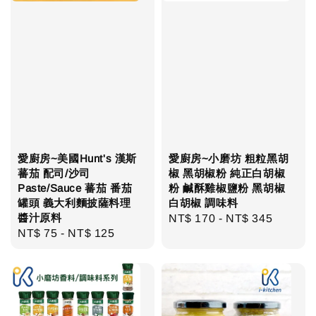
愛廚房~美國Hunt's 漢斯
愛廚房~小磨坊 粗粒黑胡
蕃茄 配司/沙司
椒 黑胡椒粉 純正白胡椒
Paste/Sauce 蕃茄 番茄
粉 鹹酥雞椒鹽粉 黑胡椒
罐頭 義大利麵披薩料理
白胡椒 調味料
醬汁原料
Regular
NT$ 170
-
NT$ 345
Regular
NT$ 75
-
NT$ 125
price
price