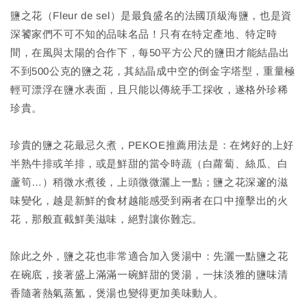
鹽之花（Fleur de sel）是最負盛名的法國頂級海鹽，也是資
深饕家們不可不知的品味名品！只有在特定產地、特定時
間，在風與太陽的合作下，每50平方公尺的鹽田才能結晶出
不到500公克的鹽之花，其結晶成中空的倒金字塔型，重量極
輕可漂浮在鹽水表面，且只能以傳統手工採收，遂格外珍稀
珍貴。
珍貴的鹽之花最忌久煮，PEKOE推薦用法是：在烤好的上好
半熟牛排或羊排，或是鮮甜的當令時蔬（白蘿蔔、絲瓜、白
蘆筍…）稍微水煮後，上頭微微灑上一點；鹽之花深邃的滋
味變化，越是新鮮的食材越能感受到兩者在口中撞擊出的火
花，那般直截鮮美滋味，絕對讓你難忘。
除此之外，鹽之花也非常適合加入煲湯中：先灑一點鹽之花
在碗底，接著盛上滿滿一碗鮮甜的煲湯，一抹淡雅的鹽味清
香隨著熱氣蒸氳，煲湯也變得更加美味動人。