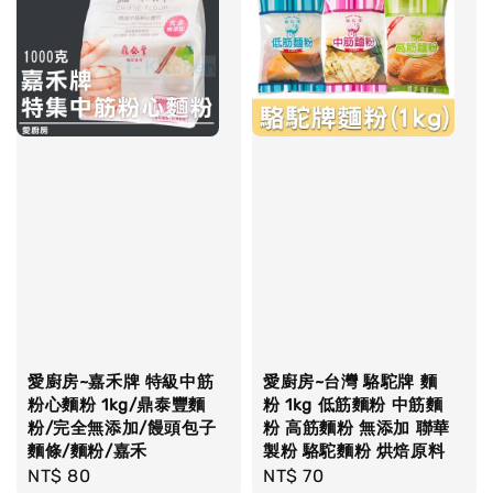
愛廚房~嘉禾牌 特級中筋
愛廚房~台灣 駱駝牌 麵
粉心麵粉 1kg/鼎泰豐麵
粉 1kg 低筋麵粉 中筋麵
粉/完全無添加/饅頭包子
粉 高筋麵粉 無添加 聯華
麵條/麵粉/嘉禾
製粉 駱駝麵粉 烘焙原料
Regular
NT$ 80
Regular
NT$ 70