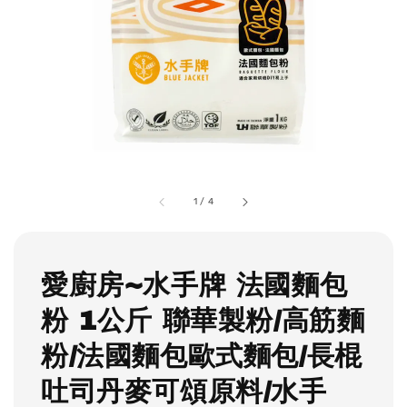
1
/
4
愛廚房~水手牌 法國麵包
粉 1公斤 聯華製粉/高筋麵
粉/法國麵包歐式麵包/長棍
吐司丹麥可頌原料/水手