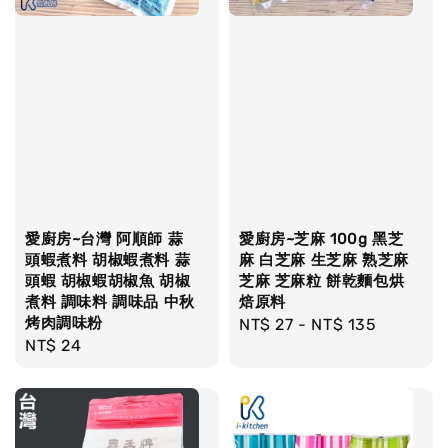
愛廚房~台灣 阿順師 蒜
愛廚房~芝麻 100g 黑芝
頭蝦煮料 胡椒蝦煮料 蒜
麻 白芝麻 生芝麻 熟芝麻
頭蝦 胡椒蝦胡椒魚 胡椒
芝麻 芝麻粒 餅乾麵包烘
煮料 調味料 調味品 中秋
焙原料
烤肉調味粉
Regular
NT$ 27
-
NT$ 135
Regular
NT$ 24
price
price