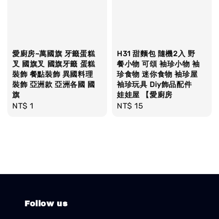
愛廚房~萬國旗 牙籤蛋糕
H31 甜麵包 隨機2入 野
叉 國旗叉 國旗牙籤 蛋糕
餐小物 可頌 袖珍小物 袖
裝飾 餐點裝飾 異國料理
珍食物 迷你食物 袖珍屋
裝飾 亞洲款 亞洲各國 國
袖珍玩具 Diy飾品配件
旗
娃娃屋 【愛廚房
Regular
NT$ 1
Regular
NT$ 15
price
price
Follow us