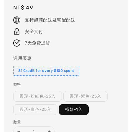
Regular
NT$ 49
price
支持超商配送及宅配配送
安全支付
7天免費退貨
適用優惠
$1 Credit for every $100 spent
規格
圓形-粉紅色-25入
圓形-紫色-25入
圓形-白色-25入
橫款-1入
數量