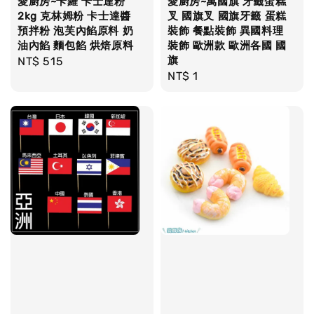
愛廚房~卡羅 卡士達粉
愛廚房~萬國旗 牙籤蛋糕
2kg 克林姆粉 卡士達醬
叉 國旗叉 國旗牙籤 蛋糕
預拌粉 泡芙內餡原料 奶
裝飾 餐點裝飾 異國料理
油內餡 麵包餡 烘焙原料
裝飾 歐洲款 歐洲各國 國
旗
Regular
NT$ 515
Regular
NT$ 1
price
price