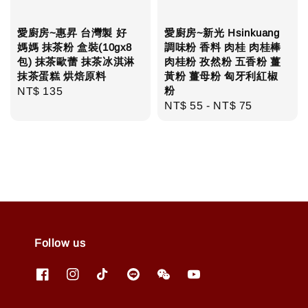
愛廚房~惠昇 台灣製 好
愛廚房~新光 Hsinkuang
媽媽 抹茶粉 盒裝(10gx8
調味粉 香料 肉桂 肉桂棒
包) 抹茶歐蕾 抹茶冰淇淋
肉桂粉 孜然粉 五香粉 薑
抹茶蛋糕 烘焙原料
黃粉 薑母粉 匈牙利紅椒
粉
Regular
NT$ 135
Regular
NT$ 55
-
NT$ 75
price
price
Follow us