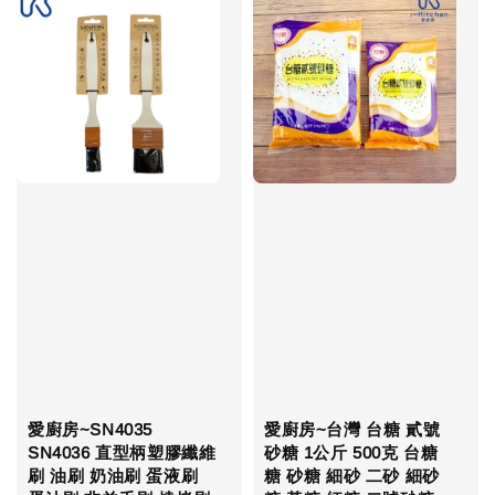
愛廚房~SN4035
愛廚房~台灣 台糖 貳號
SN4036 直型柄塑膠纖維
砂糖 1公斤 500克 台糖
刷 油刷 奶油刷 蛋液刷
糖 砂糖 細砂 二砂 細砂