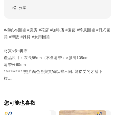
分享
#棉帆布圍裙 #廚房 #花店 #咖啡店 #園藝 #韓風圍裙 #日式圍
裙 #韓版 #雜貨 #女用圍裙
材質:棉+帆布
產品尺寸：衣長85cm（不含肩带）×腰围105cm
肩带长60cm
************照片顏色會與實物以些不同..能接受的才請下
標.....
您可能也喜歡