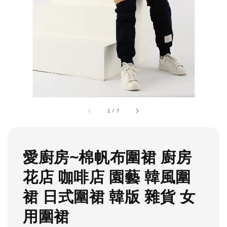
1
/
7
愛廚房~棉帆布圍裙 廚房
花店 咖啡店 園藝 韓風圍
裙 日式圍裙 韓版 雜貨 女
用圍裙