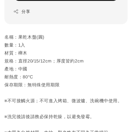
分享
名稱：果乾木盤(圓)
數量：1入
材質：櫸木
規格：直徑20/15/12cm；厚度皆約2cm
產地：中國
耐熱度：80°C
保存期限：無特殊使用期限
※不可接觸火源；不可進入烤箱、微波爐、洗碗機中使用。
※洗完後請後請務必保持乾燥，以避免發霉。