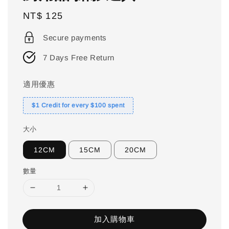
Regular
NT$ 125
price
Secure payments
7 Days Free Return
適用優惠
$1 Credit for every $100 spent
大小
12CM
15CM
20CM
數量
加入購物車