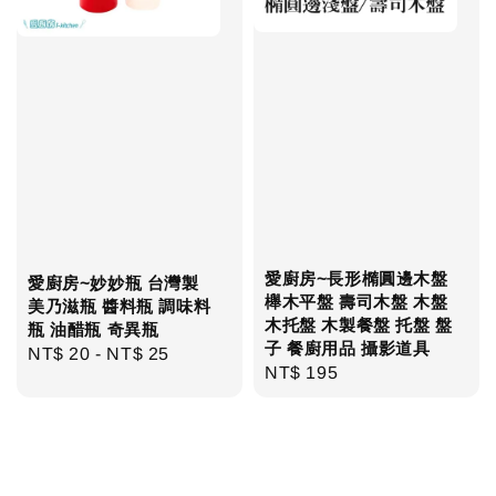
愛廚房~長形橢圓邊木盤
愛廚房~妙妙瓶 台灣製
櫸木平盤 壽司木盤 木盤
美乃滋瓶 醬料瓶 調味料
木托盤 木製餐盤 托盤 盤
瓶 油醋瓶 奇異瓶
子 餐廚用品 攝影道具
Regular
NT$ 20
-
NT$ 25
Regular
NT$ 195
price
price