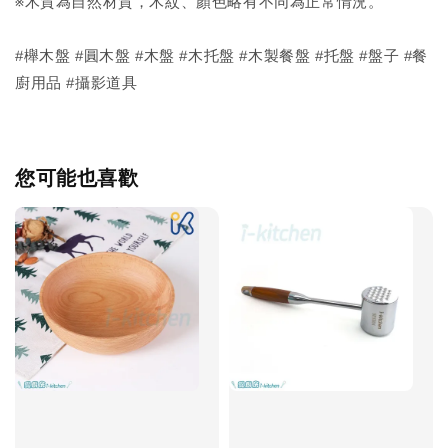
※木質為自然材質，木紋、顏色略有不同為正常情況。
#櫸木盤 #圓木盤 #木盤 #木托盤 #木製餐盤 #托盤 #盤子 #餐
廚用品 #攝影道具
您可能也喜歡