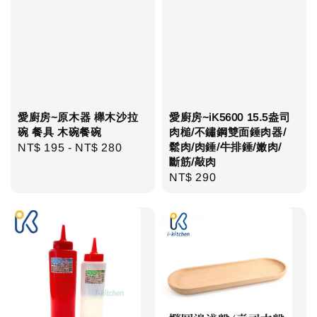
愛廚房~原木器 櫸木沙拉
愛廚房~iK5600 15.5盎司
碗 餐具 木碗餐碗
肉槌/不鏽鋼雙面錘肉器/
鬆肉/肉錘/牛排錘/嫩肉/
Regular
NT$ 195
-
NT$ 280
斷筋/敲肉
price
Regular
NT$ 290
price