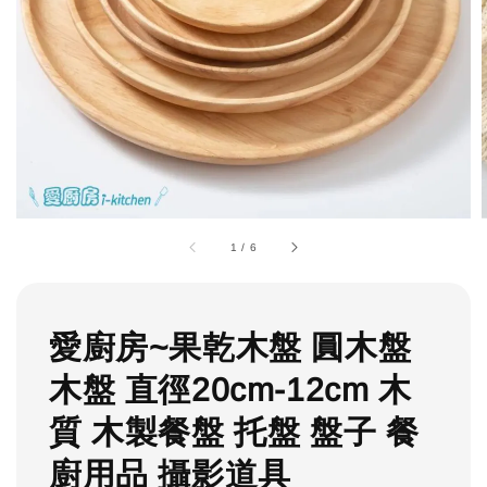
1
/
6
愛廚房~果乾木盤 圓木盤
木盤 直徑20cm-12cm 木
質 木製餐盤 托盤 盤子 餐
廚用品 攝影道具