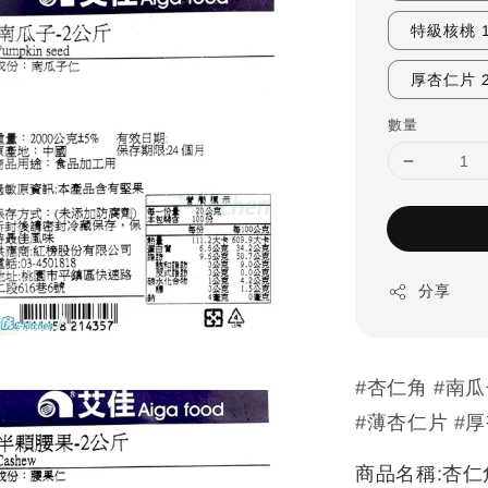
特級核桃 1
厚杏仁片 
數量
分享
#杏仁角 #南瓜
#薄杏仁片 #厚
商品名稱:杏仁角 