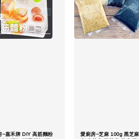
~嘉禾牌 DIY 高筋麵粉
愛廚房~芝麻 100g 黑芝