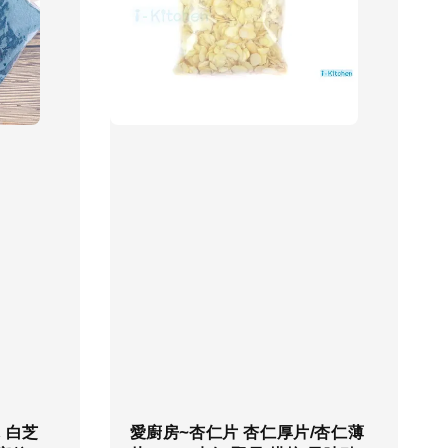
麻 白芝
愛廚房~杏仁片 杏仁厚片/杏仁薄