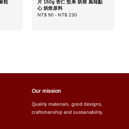
芝麻粒
片 150g 杏仁 堅果 烘焙 風味點
心 烘焙原料
Regular
NT$ 90
-
NT$ 230
price
Our mission
Quality materials, good designs,
craftsmanship and sustainability.