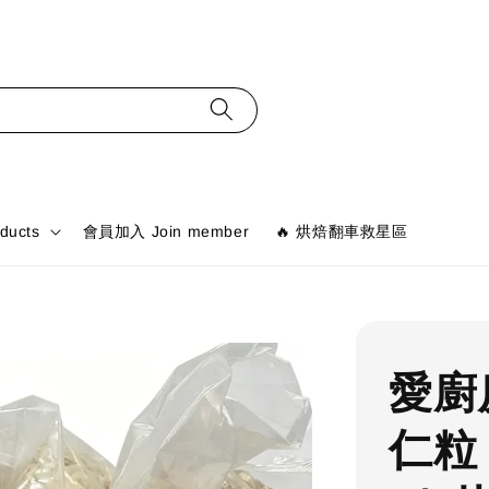
ducts
會員加入 Join member
🔥 烘焙翻車救星區
愛廚
仁粒