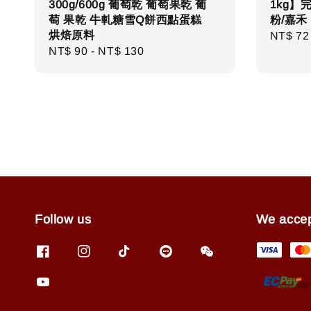
300g/600g 葡萄乾 葡萄果乾 葡
1kg】
萄 果乾 牛軋糖雪Q餅西點蛋糕
粉/嘉禾
烘焙原料
Regula
NT$ 72
Regular
NT$ 90
-
NT$ 130
price
price
Follow us
We acce