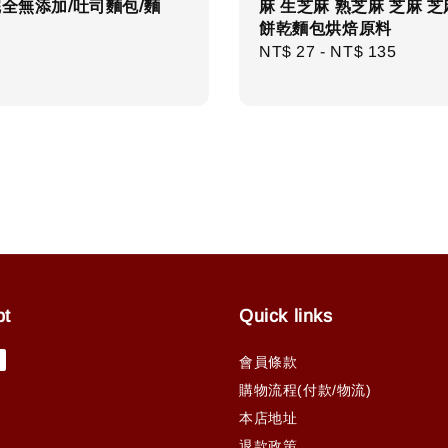
完全無添加/吐司麵包/麵
麻 生芝麻 熟芝麻 芝麻 
餅乾麵包烘焙原料
r
Regular
NT$ 27
-
NT$ 135
price
pt
Quick links
會員條款
購物流程(付款/物流)
本店地址
退款政策