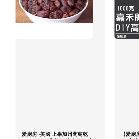
愛廚房~美國 上果加州葡萄乾
【愛廚房