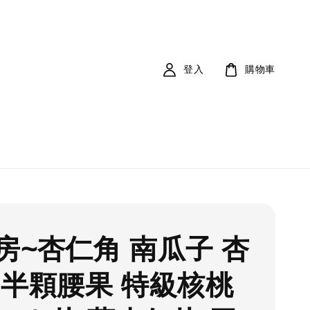
登入
購物車
房~杏仁角 南瓜子 杏
 半顆腰果 特級核桃