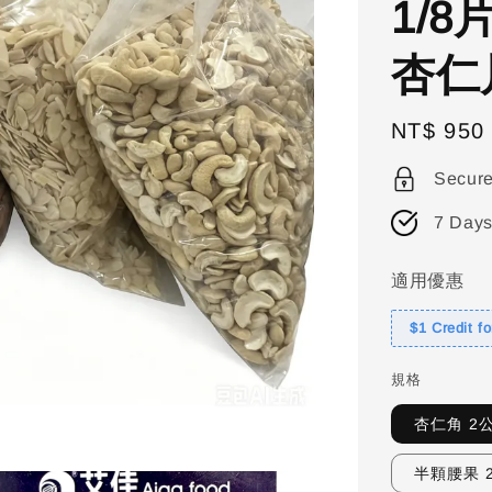
1/8
杏仁
Regular
NT$ 950
price
Secur
7 Days
適用優惠
$1 Credit f
規格
杏仁角 2
半顆腰果 