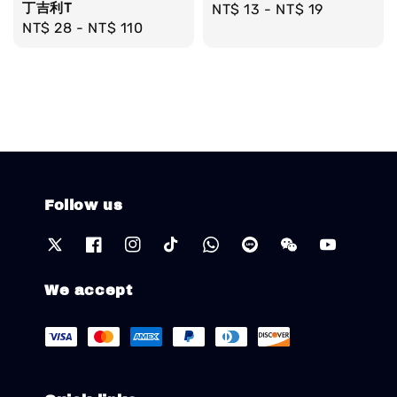
丁吉利T
Regular
NT$ 13
-
NT$ 19
Regular
NT$ 28
-
NT$ 110
price
price
Follow us
We accept