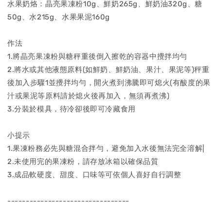
水果奶烙：晶亮果凍粉10g、鮮奶265g、鮮奶油320g、糖
50g、水215g、水果果泥160g
作法
1.將晶亮果凍粉與糖秤重後倒入擦乾的容器中攪拌均勻
2.將水或其他液態原料(如鮮奶、鮮奶油、果汁、果泥等)秤重
後加入步驟1並攪拌均勻，開火煮到沸騰即可熄火(有酸度的果
汁或果泥等原料請於熄火後再加入，無須再煮沸)
3.分裝於模具，待冷卻後即可冷藏食用
小提示
1.果凍粉務必先與糖混合拌勻，避免加入水後無法完全溶解|
2.未使用完的果凍粉，請存放冰箱以確保品質
3.成品軟硬度、甜度、口味等可依個人喜好自行調整
---------------------------------