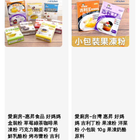
愛廚房~惠昇食品 好媽媽
愛廚房~台灣 惠昇 好媽
盒裝粉 草莓綠茶咖啡果
媽 吉利丁粉 果凍粉 洋菜
凍粉 巧克力雞蛋布丁粉
粉 小包裝 10g 果凍奶酪
鮮乳酪粉 烤布蕾粉 吉利
原料