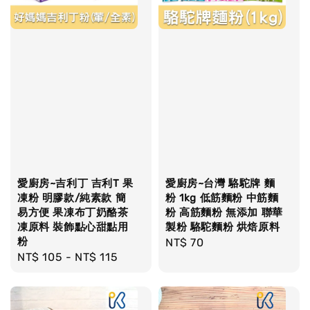
愛廚房~吉利丁 吉利T 果
愛廚房~台灣 駱駝牌 麵
凍粉 明膠款/純素款 簡
粉 1kg 低筋麵粉 中筋麵
易方便 果凍布丁奶酪茶
粉 高筋麵粉 無添加 聯華
凍原料 裝飾點心甜點用
製粉 駱駝麵粉 烘焙原料
粉
Regular
NT$ 70
Regular
NT$ 105
-
NT$ 115
price
price