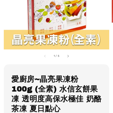
1
/
5
愛廚房~晶亮果凍粉
100g (全素) 水信玄餅果
凍 透明度高保水極佳 奶酪
茶凍 夏日點心