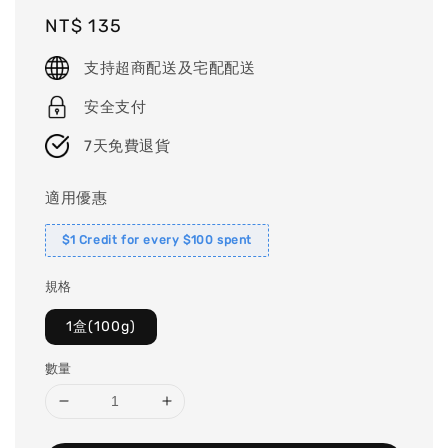
Regular
NT$ 135
price
支持超商配送及宅配配送
安全支付
7天免費退貨
適用優惠
$1 Credit for every $100 spent
規格
1盒(100g)
數量