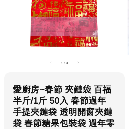
1
/
3
愛廚房~春節 夾鏈袋 百福
半斤/1斤 50入 春節過年
手提夾鏈袋 透明開窗夾鏈
袋 春節糖果包裝袋 過年零