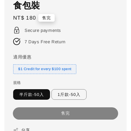
食包裝
Regular
NT$ 180
售完
price
Secure payments
7 Days Free Return
適用優惠
$1 Credit for every $100 spent
規格
半斤款-50入
1斤款-50入
售完
分享