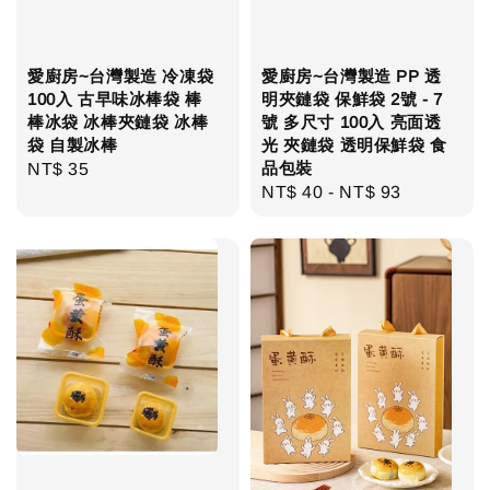
愛廚房~台灣製造 冷凍袋
愛廚房~台灣製造 PP 透
100入 古早味冰棒袋 棒
明夾鏈袋 保鮮袋 2號 - 7
棒冰袋 冰棒夾鏈袋 冰棒
號 多尺寸 100入 亮面透
袋 自製冰棒
光 夾鏈袋 透明保鮮袋 食
品包裝
Regular
NT$ 35
Regular
NT$ 40
-
NT$ 93
price
price