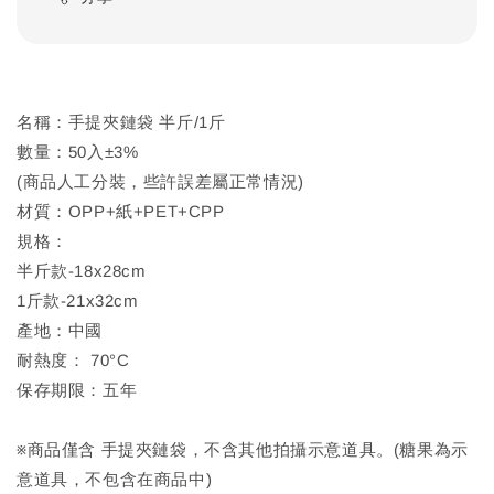
名稱：手提夾鏈袋 半斤/1斤
數量：50入±3%
(商品人工分裝，些許誤差屬正常情況)
材質：OPP+紙+PET+CPP
規格：
半斤款-18x28cm
1斤款-21x32cm
產地：中國
耐熱度： 70°C
保存期限：五年
※商品僅含 手提夾鏈袋，不含其他拍攝示意道具。(糖果為示
意道具，不包含在商品中)