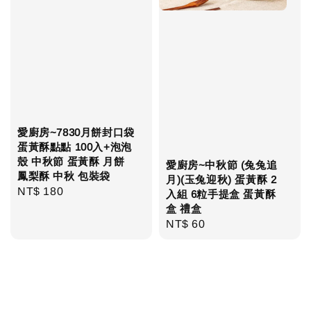
愛廚房~7830月餅封口袋
蛋黃酥點點 100入+泡泡
殼 中秋節 蛋黃酥 月餅
愛廚房~中秋節 (兔兔追
鳳梨酥 中秋 包裝袋
月)(玉兔迎秋) 蛋黃酥 2
Regular
NT$ 180
入組 6粒手提盒 蛋黃酥
price
盒 禮盒
Regular
NT$ 60
price