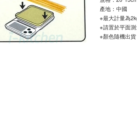
產地：中國
※最大計量為2k
※請置於平面測
※顏色隨機出貨