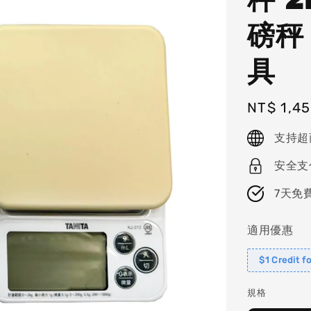
磅秤
具
Regular
NT$ 1,4
price
支持超
安全支
7天免
適用優惠
$1 Credit f
規格