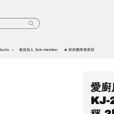
ducts
會員加入 Join member
🔥 烘焙翻車救星區
愛廚房
KJ
秤 2