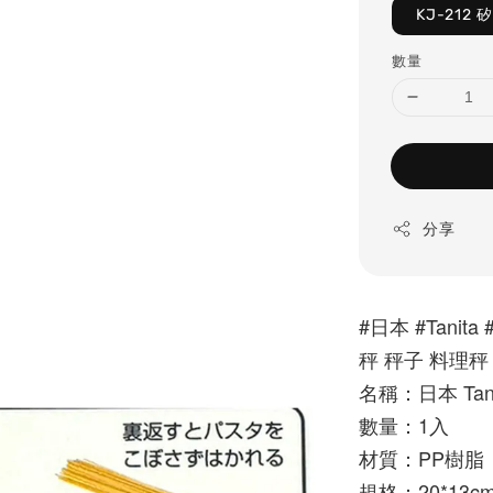
KJ-212
數量
分享
#日本 #Tanit
秤 秤子 料理秤
名稱：日本 Tan
數量：1入
材質：PP樹脂
規格：20*13c