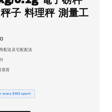
 秤子 料理秤 測量工
50
商配送及宅配配送
付
費退貨
or every $100 spent