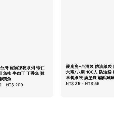
愛廚房~台灣製 防油紙袋 
台灣 寵物凍乾系列 蝦仁
六兩/八兩 100入 防油袋
目魚柳 牛肉丁 丁香魚 雞
早餐紙袋 漢堡袋 鹹酥雞
 柳葉魚
Regular
NT$ 35
-
NT$ 55
r
0
-
NT$ 200
price