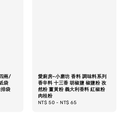
四兩/
愛廚房~小磨坊 香料 調味料系列
 紙袋
香辛料 十三香 胡椒鹽 椒鹽粉 孜
雞排袋
然粉 薑黃粉 義大利香料 紅椒粉
肉桂粉
Regular
NT$ 50
-
NT$ 65
price