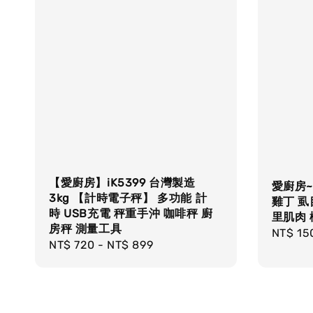
【愛廚房】iK5399 台灣製造
愛廚房~
3kg 【計時電子秤】 多功能 計
雞丁 虱
時 USB充電 秤重手沖 咖啡秤 廚
里肌肉
房秤 測量工具
Regula
NT$ 15
Regular
NT$ 720
-
NT$ 899
price
price