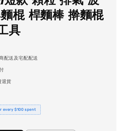
桿麵棍 桿麵棒 擀麵棍
工具
商配送及宅配配送
付
費退貨
or every $100 spent