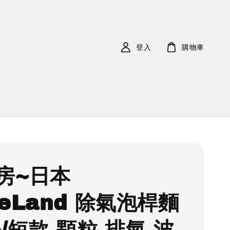
登入
購物車
房~日本
keLand 除氣泡桿麵
長/短款 顆粒 排氣 波