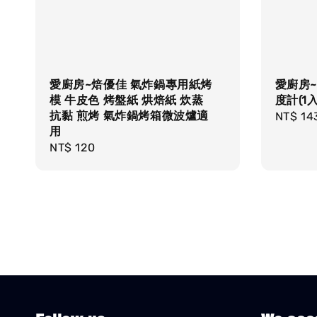
愛廚房~焙優佳 氣炸鍋專用紙烤
愛廚房~
模 牛皮色 烤盤紙 烘焙紙 炊蒸
度計(1
抗黏 煎烤 氣炸鍋烤箱微波爐適
Regula
NT$ 14
用
price
Regular
NT$ 120
price