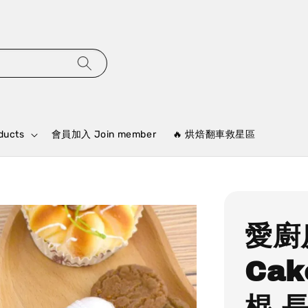
ducts
會員加入 Join member
🔥 烘焙翻車救星區
愛廚
Ca
棍 