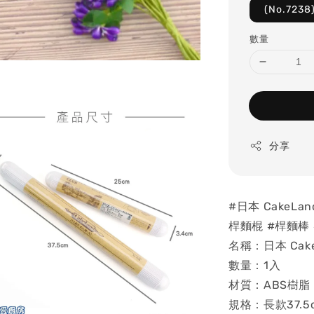
(No.723
數量
分享
#日本 CakeLa
桿麵棍 #桿麵棒
名稱：日本 Cake
數量：1入
材質：ABS樹脂
規格：長款37.5c