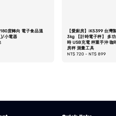
180度轉向 電子食品溫
【愛廚房】iK5399 台灣
入)/小電器
3kg 【計時電子秤】 多功
時 USB充電 秤重手沖 咖
r
3
房秤 測量工具
Regular
NT$ 720
-
NT$ 899
price