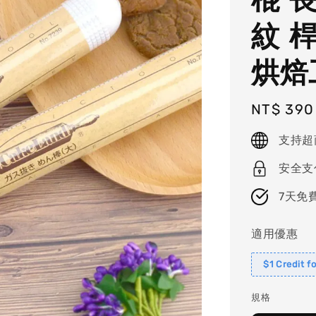
紋 
烘焙
Regular
NT$ 390
price
支持超
安全支
7天免
適用優惠
$1 Credit f
規格