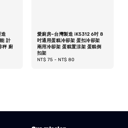
製造
愛廚房~台灣製造 iK5312 6吋 8
能 計
吋通用蛋糕冷卻架 蛋扣冷卻架
啡秤 廚
兩用冷卻架 蛋糕置涼架 蛋糕倒
扣架
Regular
NT$ 75
-
NT$ 80
price