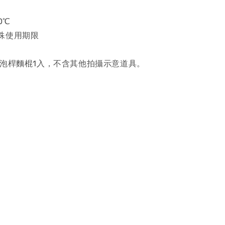
0℃
殊使用期限
氣泡桿麵棍1入，不含其他拍攝示意道具。