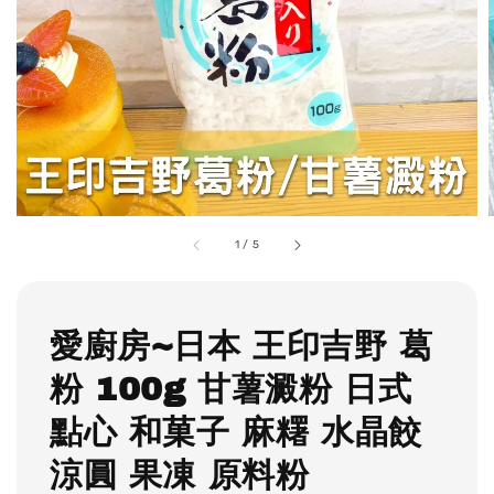
1
/
5
愛廚房~日本 王印吉野 葛
粉 100g 甘薯澱粉 日式
點心 和菓子 麻糬 水晶餃
涼圓 果凍 原料粉