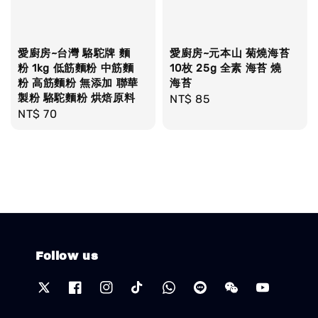
愛廚房~台灣 駱駝牌 麵
愛廚房~元本山 菊燒海苔
粉 1kg 低筋麵粉 中筋麵
10枚 25g 全素 海苔 燒
粉 高筋麵粉 無添加 聯華
海苔
製粉 駱駝麵粉 烘焙原料
Regular
NT$ 85
Regular
NT$ 70
price
price
Follow us