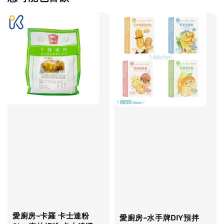
愛廚房~卡羅 卡士達粉
愛廚房~水手牌DIY預拌