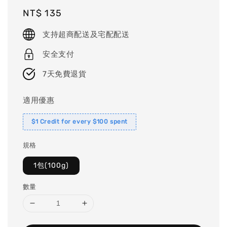
Regular
NT$ 135
price
支持超商配送及宅配配送
安全支付
7天免費退貨
適用優惠
$1 Credit for every $100 spent
規格
1包(100g)
數量