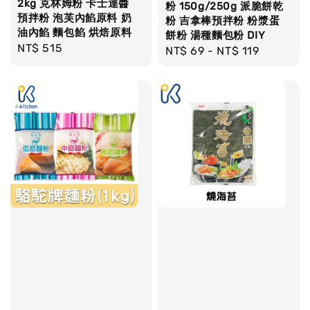
2kg 克林姆粉 卡士達醬
粉 150g/250g 派脆餅乾
預拌粉 泡芙內餡原料 奶
粉 吉拿棒預拌粉 粉漿蛋
油內餡 麵包餡 烘焙原料
餅粉 湯種麵包粉 DIY
Regular
NT$ 515
Regular
NT$ 69
-
NT$ 119
price
price