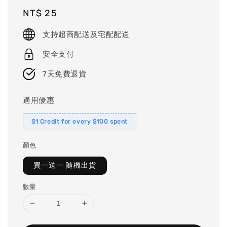
Regular
NT$ 25
price
支持超商配送及宅配配送
安全支付
7天免費退貨
適用優惠
$1 Credit for every $100 spent
顏色
買一送一 隨機出貨
數量