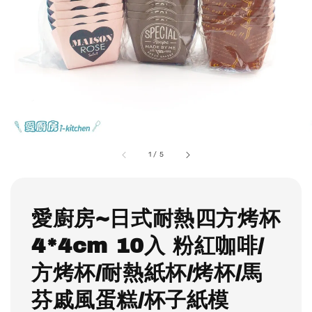
1
/
5
愛廚房~日式耐熱四方烤杯
4*4cm 10入 粉紅咖啡/
方烤杯/耐熱紙杯/烤杯/馬
芬戚風蛋糕/杯子紙模