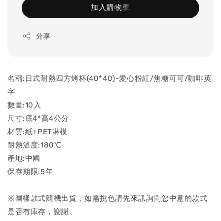
加入購物車
分享
名稱:日式耐熱四方烤杯(40*40)-愛心粉紅/焦糖可可/咖啡英
字
數量:10入
尺寸:底4*高4公分
材質:紙+PET淋模
耐熱溫度:180℃
產地:中國
保存期限:5年
※圖樣款式隨機出貨，如需挑色請先來訊詢問您中意的款式
是否有庫存，謝謝。