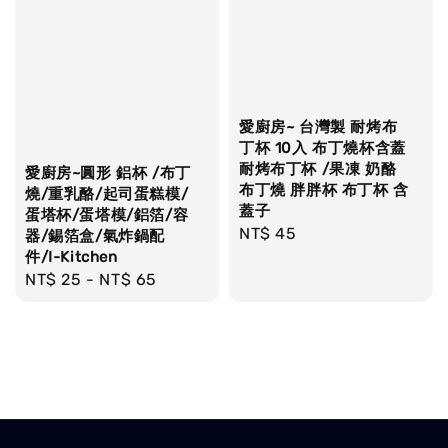
愛廚房~ 台灣製 耐烤布
丁杯 10入 布丁燒杯含蓋
耐烤布丁杯 /果凍 奶酪
愛廚房~圓形 鋁杯 /布丁
布丁燒 胖胖杯 布丁杯 含
燒/重乳酪/起司蛋糕模/
蓋子
蛋塔杯/蛋塔模/鋁箔/容
Regular
NT$ 45
器/錫箔盒/氣炸鍋配
件/I-Kitchen
price
Regular
NT$ 25
-
NT$ 65
price