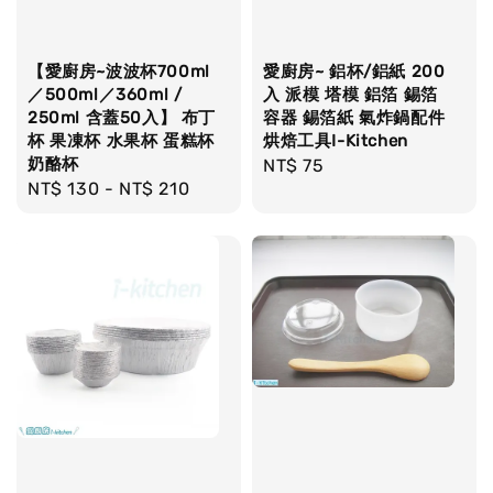
【愛廚房~波波杯700ml
愛廚房~ 鋁杯/鋁紙 200
／500ml／360ml /
入 派模 塔模 鋁箔 錫箔
250ml 含蓋50入】 布丁
容器 錫箔紙 氣炸鍋配件
杯 果凍杯 水果杯 蛋糕杯
烘焙工具I-Kitchen
奶酪杯
Regular
NT$ 75
Regular
NT$ 130
-
NT$ 210
price
price