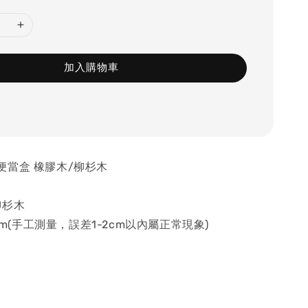
加入購物車
便當盒 橡膠木/柳杉木
柳杉木
6cm(手工測量，誤差1-2cm以內屬正常現象)