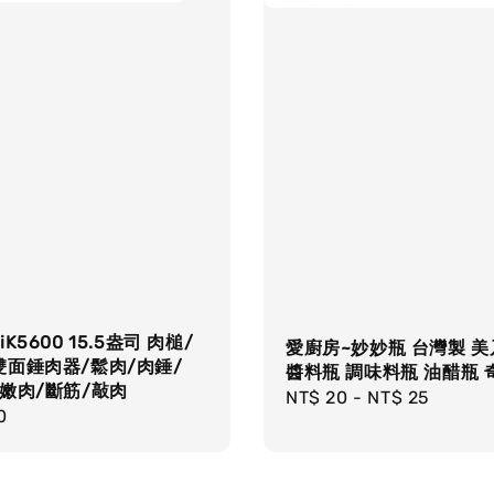
K5600 15.5盎司 肉槌/
愛廚房~妙妙瓶 台灣製 
雙面錘肉器/鬆肉/肉錘/
醬料瓶 調味料瓶 油醋瓶 
嫩肉/斷筋/敲肉
Regular
NT$ 20
-
NT$ 25
r
0
price