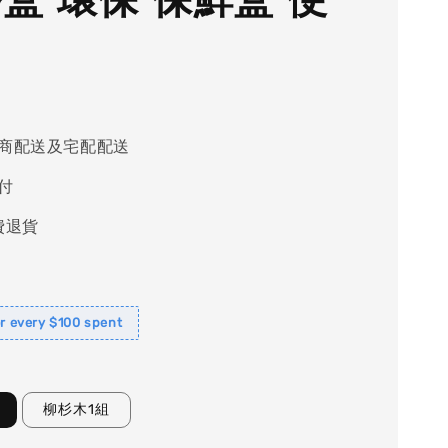
商配送及宅配配送
付
費退貨
or every $100 spent
柳杉木1組