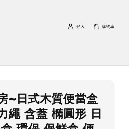
登入
購物車
房~日式木質便當盒
力繩 含蓋 橢圓形 日
餐盒 環保 保鮮盒 便