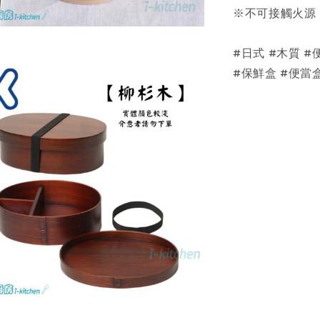
※不可接觸火源
#日式 #木質 #
#保鮮盒 #便當