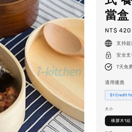
當盒
Regular
NT$ 420
price
支持超
安全支
7天免
適用優惠
$1 Credit f
大小
橡膠木1組