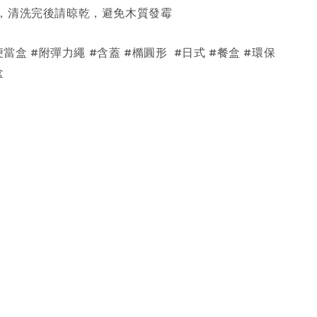
，清洗完後請晾乾，避免木質發霉
便當盒 #附彈力繩 #含蓋 #橢圓形 #日式 #餐盒 #環保
盒