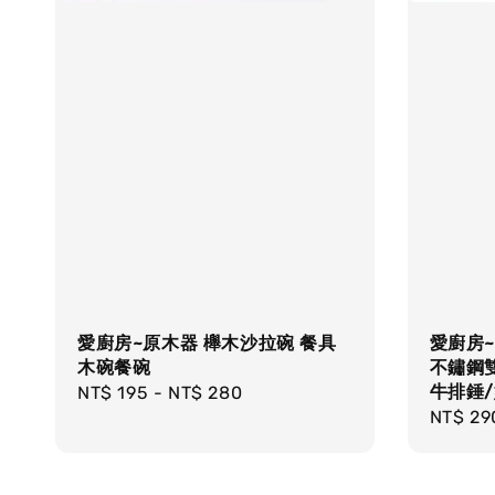
愛廚房~原木器 櫸木沙拉碗 餐具
愛廚房~i
木碗餐碗
不鏽鋼
牛排錘/
Regular
NT$ 195
-
NT$ 280
Regula
NT$ 29
price
price