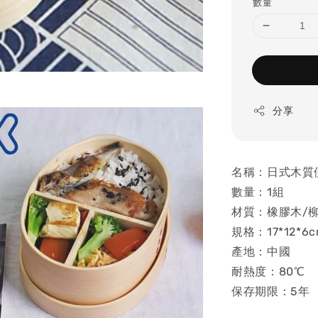
數量
分享
名稱：日式木質
數量：1組
材質：橡膠木/
規格：17*12*
產地：中國
耐熱度：80℃
保存期限：5年