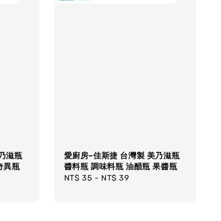
美乃滋瓶
愛廚房~佳斯捷 台灣製 美乃滋瓶
奇異瓶
醬料瓶 調味料瓶 油醋瓶 果醬瓶
Regular
NT$ 35
-
NT$ 39
price