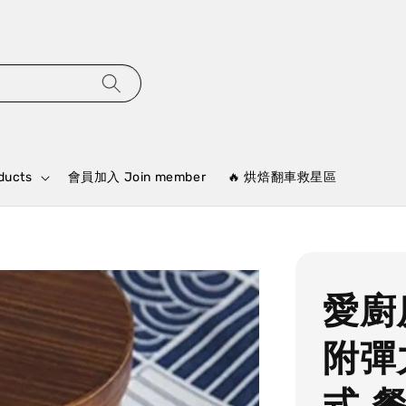
ducts
會員加入 Join member
🔥 烘焙翻車救星區
愛廚
附彈
式 