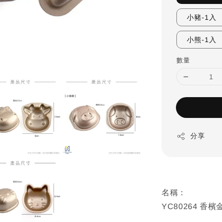
小豬-1入
小熊-1入
數量
分享
名稱：
YC80264 香