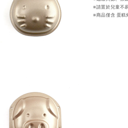
※請置於兒童不
※商品僅含 蛋