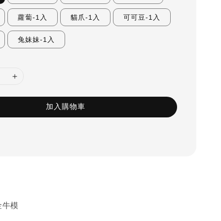
蘿蔔-1入
貓爪-1入
可可豆-1入
兔妹妹-1入
加入購物車
檳金牛模