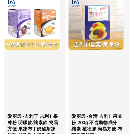
愛廚房~吉利丁 吉利T 果
愛廚房~台灣 吉利T 果凍
凍粉 明膠款/純素款 簡易
粉 200g 不含動物成分
方便 果凍布丁奶酪茶凍
純素 植物膠 簡易方便 布