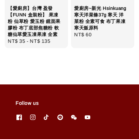
【愛廚房】台灣 盈發
愛廚房~新光 Hsinkuang
【FUNN 盒裝粉】 果凍
寒天洋菜條37g 寒天 洋
粉 仙草粉 愛玉粉 鏡面果
菜粉 全素可食 布丁果凍
膠粉 布丁底部焦糖粉 軟
寒天飯原料
糖仙草愛玉凍果凍 全素
Regular
NT$ 60
Regular
NT$ 35
-
NT$ 135
price
price
Follow us