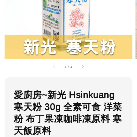
1
/
4
愛廚房~新光 Hsinkuang
寒天粉 30g 全素可食 洋菜
粉 布丁果凍咖啡凍原料 寒
天飯原料